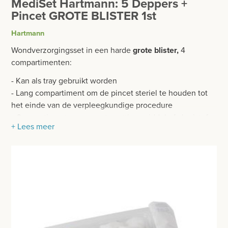
MediSet Hartmann: 5 Deppers +
BESURGICAL - INSTRUMENTARIUM
WOND- EN VERBANDMATERIAAL
Pincet GROTE BLISTER 1st
OPERATIE SETS
Hartmann
WINDELS EN STEUNVERBANDEN
CONTACT
Wondverzorgingsset in een harde
grote blister,
4
COMPRESSEN
compartimenten:
registreer
GAAS- EN FIXATIEVERBANDEN
- Kan als tray gebruikt worden
login
- Lang compartiment om de pincet steriel te houden tot
PLEISTERS
het einde van de verpleegkundige procedure
Prijzen
- Compartimenten voor ontsmettingsmiddel of vloeistof
MEDISCHE VERZORGINGSSETS
+ Lees meer
Prijzen worden nu inclusief BTW getoond
5 deppers
HARTMANN
1 anatomisch pincet polypropyleen 12,5 cm blauw
WIJZIG NAAR EXCLUSIEF BTW
MAIMED
Bij voorkeur te bestellen
per karton van 84 stuks
GIPSMATERIAAL