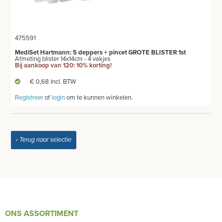
EHBO
APPARATUUR EN DIAGNOSE
475591
MediSet Hartmann: 5 deppers + pincet GROTE BLISTER 1st
VERBRUIKSMATERIAAL
Afmeting blister 14x14cm - 4 vakjes
Bij aankoop van 120: 10% korting!
MEUBILAIR - INSTALLATIEMATERIAAL
€ 0,68 Incl. BTW
Registreer
of
login
om te kunnen winkelen.
INSTRUMENTEN - INOX GERIEF
TWEEDEHANDS - LIQUIDATIE
‹ Terug naar selectie
PRODUCT NIET GEVONDEN?
ONS ASSORTIMENT