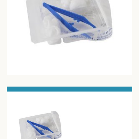
BRACES
BANDAGES VOOR DIEREN
WATTEN-DEPPERS
ORTHOPEDISCHE BRACES
WONDVERZORGING
BLOEDSTELPENDE SPRAY
HANDSCHOENEN
HECHTINGSMATERIAAL
OPERATIE-PROTECTIEMATERIAAL
HYGIENE
THUISZORG