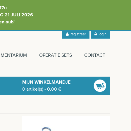
17u
 21 JULI 2026
en aub!
registreer
login
RUMENTARIUM
OPERATIE SETS
CONTACT
MIJN WINKELMANDJE
0
artikel(s)
-
0,00
€