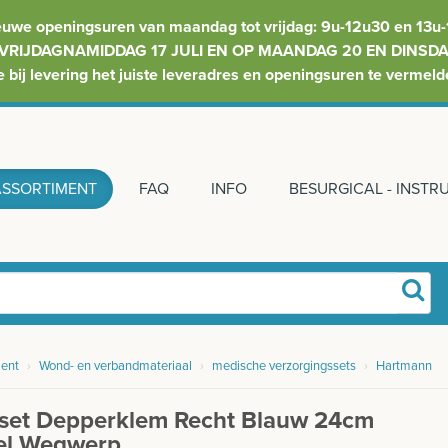
euwe openingsuren van maandag tot vrijdag: 9u-12u30 en 13u-
VRIJDAGNAMIDDAG 17 JULI EN OP MAANDAG 20 EN DINSDAG
e bij levering het juiste leveradres en openingsuren te vermeld
ASSORTIMENT
FAQ
INFO
BESURGICAL - INST
ent
›
Wond- en verbandmateriaal
›
medische verzorgingssets
›
Hartmann
set Depperklem Recht Blauw 24cm
iel Wegwerp