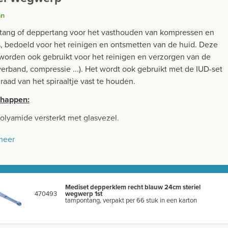
nn
ang of deppertang voor het vasthouden van kompressen en
, bedoeld voor het reinigen en ontsmetten van de huid. Deze
worden ook gebruikt voor het reinigen en verzorgen van de
verband, compressie ...). Het wordt ook gebruikt met de IUD-set
aad van het spiraaltje vast te houden.
chappen:
olyamide versterkt met glasvezel.
el wegwerp
meer
kt per 66 stuk in een karton
vrij
riliseerd door ethyleenoxide
Mediset depperklem recht blauw 24cm steriel
470493
wegwerp 1st
tampontang, verpakt per 66 stuk in een karton