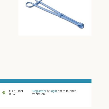
€ 1,59 Incl.
Registreer
of
login
om te kunnen
BTW
winkelen.