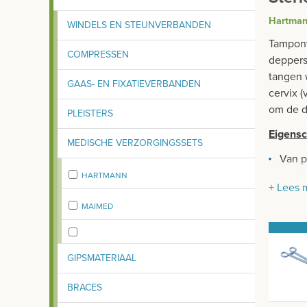
Hartma
WINDELS EN STEUNVERBANDEN
Tampont
COMPRESSEN
deppers
tangen 
GAAS- EN FIXATIEVERBANDEN
cervix (
om de dr
PLEISTERS
Eigens
MEDISCHE VERZORGINGSSETS
Van p
steri
HARTMANN
+ Lees 
verpa
MAIMED
Latex
Geste
GIPSMATERIAAL
BRACES