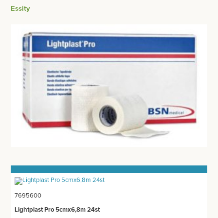
BESURGICAL - INSTRUMENTARIUM
Essity
WOND- EN VERBANDMATERIAAL
OPERATIE SETS
WINDELS EN STEUNVERBANDEN
CONTACT
COMPRESSEN
registreer
GAAS- EN FIXATIEVERBANDEN
login
PLEISTERS
Prijzen
WONDPLEISTERS
Prijzen worden nu inclusief BTW getoond
TAPE
WIJZIG NAAR EXCLUSIEF BTW
HECHTPLEISTERS
FIXATIEPLEISTERS
7695600
MEDISCHE VERZORGINGSSETS
Lightplast Pro 5cmx6,8m 24st