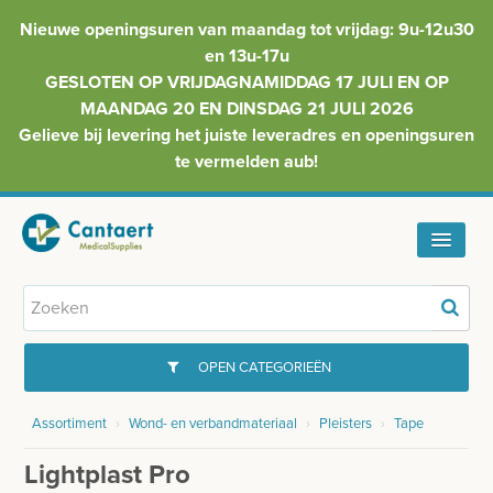
Nieuwe openingsuren van maandag tot vrijdag: 9u-12u30
en 13u-17u
GESLOTEN OP VRIJDAGNAMIDDAG 17 JULI EN OP
MAANDAG 20 EN DINSDAG 21 JULI 2026
Gelieve bij levering het juiste leveradres en openingsuren
te vermelden aub!
HOME
ASSORTIMENT
OPEN CATEGORIEËN
FAQ
Assortiment
›
Wond- en verbandmateriaal
›
Pleisters
›
Tape
GYNAECOLOGIE
INFO
Lightplast Pro
INJECTIEMATERIAAL