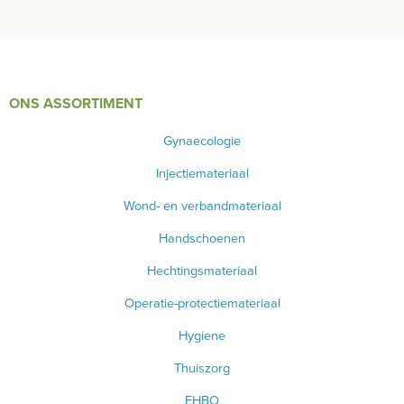
THUISZORG
EHBO
ONS ASSORTIMENT
APPARATUUR EN DIAGNOSE
Gynaecologie
VERBRUIKSMATERIAAL
Injectiemateriaal
MEUBILAIR - INSTALLATIEMATERIAAL
Wond- en verbandmateriaal
INSTRUMENTEN - INOX GERIEF
Handschoenen
TWEEDEHANDS - LIQUIDATIE
Hechtingsmateriaal
Operatie-protectiemateriaal
PRODUCT NIET GEVONDEN?
Hygiene
Thuiszorg
EHBO