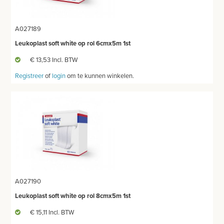
THUISZORG
A027189
EHBO
Leukoplast soft white op rol 6cmx5m 1st
€ 13,53 Incl. BTW
APPARATUUR EN DIAGNOSE
Registreer
of
login
om te kunnen winkelen.
VERBRUIKSMATERIAAL
MEUBILAIR - INSTALLATIEMATERIAAL
INSTRUMENTEN - INOX GERIEF
TWEEDEHANDS - LIQUIDATIE
PRODUCT NIET GEVONDEN?
A027190
Leukoplast soft white op rol 8cmx5m 1st
€ 15,11 Incl. BTW