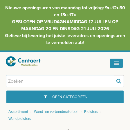
Nieuwe openingsuren van maandag tot vrijdag: 9u-12u30
en 13u-17u
GESLOTEN OP VRIJDAGNAMIDDAG 17 JULI EN OP
MAANDAG 20 EN DINSDAG 21 JULI 2026
Gelieve bij levering het juiste leveradres en openingsuren
te vermelden aub!
HOME
ASSORTIMENT
OPEN CATEGORIEËN
FAQ
Assortiment
›
Wond- en verbandmateriaal
›
Pleisters
›
GYNAECOLOGIE
Wondpleisters
INFO
INJECTIEMATERIAAL