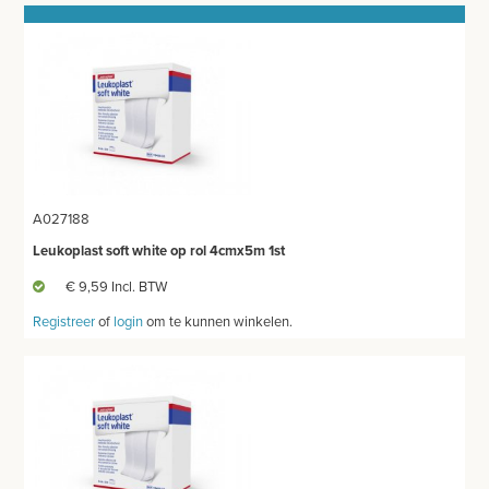
GIPSMATERIAAL
BRACES
BANDAGES VOOR DIEREN
WATTEN-DEPPERS
ORTHOPEDISCHE BRACES
A027188
WONDVERZORGING
Leukoplast soft white op rol 4cmx5m 1st
€ 9,59 Incl. BTW
BLOEDSTELPENDE SPRAY
Registreer
of
login
om te kunnen winkelen.
HANDSCHOENEN
HECHTINGSMATERIAAL
OPERATIE-PROTECTIEMATERIAAL
HYGIENE