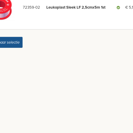
72359-02
Leukoplast Sleek LF 2,5cmx5m 1st
€ 5,
naar selectie