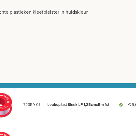
hte plastieken kleefpleister in huidskleur
72359-01
Leukoplast Sleek LF 1,25cmx5m 1st
€ 5,