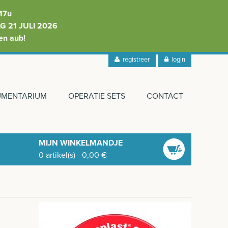
17u
 21 JULI 2026
en aub!
registreer
login
RUMENTARIUM
OPERATIE SETS
CONTACT
MIJN WINKELMANDJE
0
artikel(s)
-
0,00
€