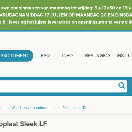
euwe openingsuren van maandag tot vrijdag: 9u-12u30 en 13u-
VRIJDAGNAMIDDAG 17 JULI EN OP MAANDAG 20 EN DINSDAG
e bij levering het juiste leveradres en openingsuren te vermeld
ASSORTIMENT
FAQ
INFO
BESURGICAL - INST
ent
›
Wond- en verbandmateriaal
›
Pleisters
›
Tape
oplast Sleek LF