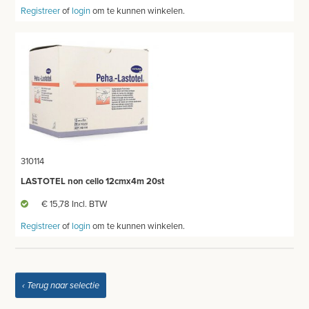
Registreer
of
login
om te kunnen winkelen.
310114
LASTOTEL non cello 12cmx4m 20st
€ 15,78 Incl. BTW
Registreer
of
login
om te kunnen winkelen.
‹ Terug naar selectie