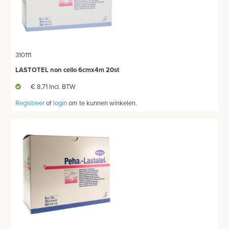
MEUBILAIR - INSTALLATIEMATERIAAL
INSTRUMENTEN - INOX GERIEF
310111
TWEEDEHANDS - LIQUIDATIE
LASTOTEL non cello 6cmx4m 20st
€ 8,71 Incl. BTW
PRODUCT NIET GEVONDEN?
Registreer
of
login
om te kunnen winkelen.