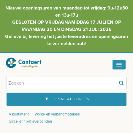
Nieuwe openingsuren van maandag tot vrijdag: 9u-12u30
en 13u-17u
GESLOTEN OP VRIJDAGNAMIDDAG 17 JULI EN OP
MAANDAG 20 EN DINSDAG 21 JULI 2026
Gelieve bij levering het juiste leveradres en openingsuren
te vermelden aub!
HOME
ASSORTIMENT
OPEN CATEGORIEËN
FAQ
Assortiment
›
Wond- en verbandmateriaal
›
GYNAECOLOGIE
Gaas- en fixatieverbanden
INFO
INJECTIEMATERIAAL