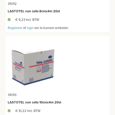
310112
LASTOTEL non cello 8cmx4m 20st
€ 9,23 Incl. BTW
Registreer
of
login
om te kunnen winkelen.
310113
LASTOTEL non cello 10cmx4m 20st
€ 10,22 Incl. BTW