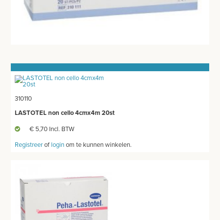
ORTHOPEDISCHE BRACES
WONDVERZORGING
BLOEDSTELPENDE SPRAY
HANDSCHOENEN
HECHTINGSMATERIAAL
310110
OPERATIE-PROTECTIEMATERIAAL
LASTOTEL non cello 4cmx4m 20st
€ 5,70 Incl. BTW
HYGIENE
Registreer
of
login
om te kunnen winkelen.
THUISZORG
EHBO
APPARATUUR EN DIAGNOSE
VERBRUIKSMATERIAAL