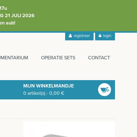
17u
 21 JULI 2026
en aub!
registreer
login
RUMENTARIUM
OPERATIE SETS
CONTACT
MIJN WINKELMANDJE
0
artikel(s)
-
0,00
€