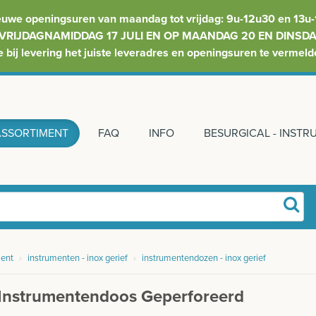
euwe openingsuren van maandag tot vrijdag: 9u-12u30 en 13u-
VRIJDAGNAMIDDAG 17 JULI EN OP MAANDAG 20 EN DINSDAG
e bij levering het juiste leveradres en openingsuren te vermeld
ASSORTIMENT
FAQ
INFO
BESURGICAL - INST
ent
›
instrumenten - inox gerief
›
instrumentendozen - inox gerief
 Instrumentendoos Geperforeerd