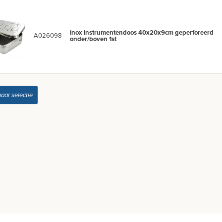
inox instrumentendoos 40x20x9cm geperforeerd
A026098
onder/boven 1st
naar selectie