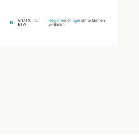
€ 174,16 Incl.
Registreer
of
login
om te kunnen
BTW
winkelen.