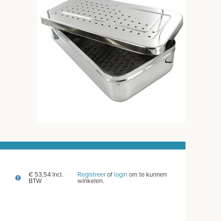
€ 53,54 Incl.
Registreer
of
login
om te kunnen
BTW
winkelen.