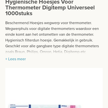
Hygienische Hoesjes Voor
BESURGICAL - INSTRUMENTARIUM
WOND- EN VERBANDMATERIAAL
Thermometer Digitemp Universeel
1000stuks
OPERATIE SETS
HANDSCHOENEN
CONTACT
Beschermend Hoesjes wegwerp voor thermometer.
HECHTINGSMATERIAAL
Wegwerphuls voor digitale thermometers waardoor een
registreer
einde komt aan het ontsmetten van de thermometer.
OPERATIE-PROTECTIEMATERIAAL
Hygienisch filterdun hoesje. Gemakkelijk in gebruik.
login
Geschikt voor alle gangbare type digitale thermometers
HYGIENE
zoals Braun, Philips, Omron, Hetia, Digitemp etc
Prijzen
THUISZORG
+ Lees meer
Verpakt per 1000 stuks
Prijzen worden nu inclusief BTW getoond
Disposable hoesjes
EHBO
Universeel
WIJZIG NAAR EXCLUSIEF BTW
De gekleurde markering van de binnenhoes geeft de
APPARATUUR EN DIAGNOSE
opening aan waar de thermometer kan worden
RONTGEN
ingestoken
Van dunne en stevige folie voor exacte meetresultaten
SCHEERAPPARATEN + TOEBEHOREN
Geschikt voor axillaire en orale meting
Formaat: 150 x 35 mm