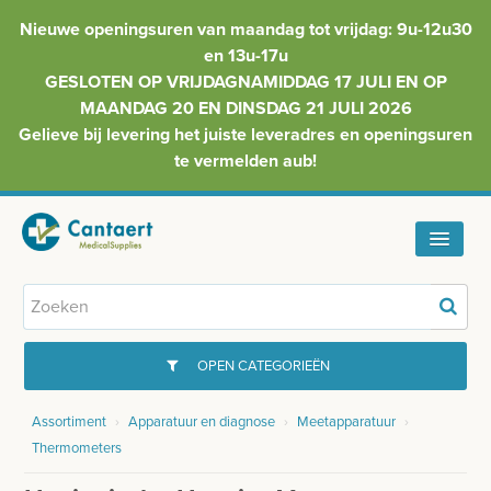
Nieuwe openingsuren van maandag tot vrijdag: 9u-12u30
en 13u-17u
GESLOTEN OP VRIJDAGNAMIDDAG 17 JULI EN OP
MAANDAG 20 EN DINSDAG 21 JULI 2026
Gelieve bij levering het juiste leveradres en openingsuren
te vermelden aub!
HOME
ASSORTIMENT
OPEN CATEGORIEËN
FAQ
Assortiment
›
Apparatuur en diagnose
›
Meetapparatuur
›
GYNAECOLOGIE
Thermometers
INFO
INJECTIEMATERIAAL