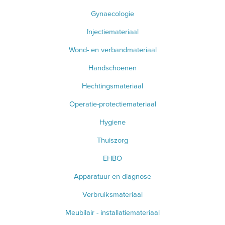
Gynaecologie
BLOED- EN URINEONDERZOEK
Injectiemateriaal
ANESTHESIE - BEWAKING
Wond- en verbandmateriaal
DIVERSEN
Handschoenen
LICHTUITHARDING
Hechtingsmateriaal
VERBRUIKSMATERIAAL
Operatie-protectiemateriaal
Hygiene
MEUBILAIR - INSTALLATIEMATERIAAL
Thuiszorg
INSTRUMENTEN - INOX GERIEF
EHBO
TWEEDEHANDS - LIQUIDATIE
Apparatuur en diagnose
Verbruiksmateriaal
PRODUCT NIET GEVONDEN?
Meubilair - installatiemateriaal