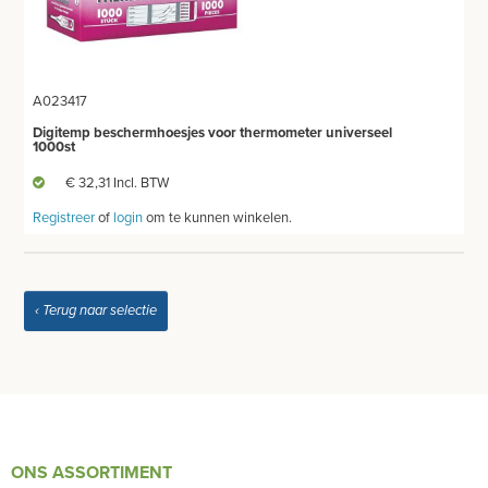
WEEGSCHALEN - METEN
SPIROMETER
A023417
HARTSLAGMETERS
Digitemp beschermhoesjes voor thermometer universeel
1000st
SCOLIOMETER
€ 32,31 Incl. BTW
CO2 METERS
Registreer
of
login
om te kunnen winkelen.
DERMATOSCOOP
‹ Terug naar selectie
AFZUIGING
TANDUNIT - PEDICUREMOTOR
AEROSOL EN INHALATIE
ONS ASSORTIMENT
IDENTIFICATIE