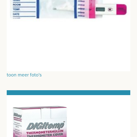
MEETAPPARATUUR
THERMOMETERS
STETHOSCOOP
BLOEDDRUKMETERS EN TOEBEHOREN
GLUCOSEMETER EN TOEBEHOREN
OTOSCOOP EN TOEBEHOREN
toon meer foto's
SATURATIEMETER
ZUURSTOFGENERATOR
DEFIBRILLATOR AED - ECG
DOPPLER