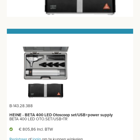
MEETAPPARATUUR
THERMOMETERS
STETHOSCOOP
BLOEDDRUKMETERS EN TOEBEHOREN
GLUCOSEMETER EN TOEBEHOREN
OTOSCOOP EN TOEBEHOREN
SATURATIEMETER
ZUURSTOFGENERATOR
B-143.28.388
HEINE - BETA 400 LED Otoscoop set/USB+power supply
DEFIBRILLATOR AED - ECG
BETA 400 LED OTO.SET/USB+TR
€ 805,86 Incl. BTW
DOPPLER
Registreer
of
login
om te kunnen winkelen.