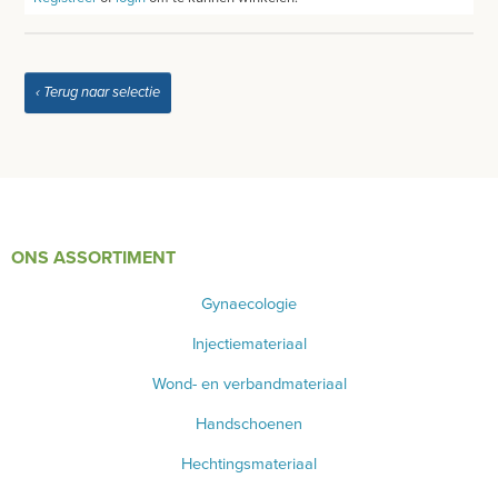
WEEGSCHALEN - METEN
SPIROMETER
‹ Terug naar selectie
HARTSLAGMETERS
SCOLIOMETER
CO2 METERS
ONS ASSORTIMENT
DERMATOSCOOP
Gynaecologie
Injectiemateriaal
AFZUIGING
Wond- en verbandmateriaal
TANDUNIT - PEDICUREMOTOR
Handschoenen
AEROSOL EN INHALATIE
Hechtingsmateriaal
IDENTIFICATIE