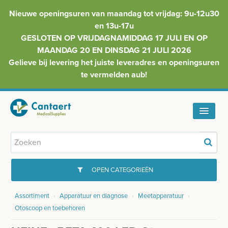
Nieuwe openingsuren van maandag tot vrijdag: 9u-12u30
en 13u-17u
GESLOTEN OP VRIJDAGNAMIDDAG 17 JULI EN OP
MAANDAG 20 EN DINSDAG 21 JULI 2026
Gelieve bij levering het juiste leveradres en openingsuren
te vermelden aub!
HOME
ASSORTIMENT
OPEN CATEGORIEËN
FAQ
Assortiment
›
Apparatuur en diagnose
›
Meetapparatuur
›
GYNAECOLOGIE
Otoscoop en toebehoren
INFO
INJECTIEMATERIAAL