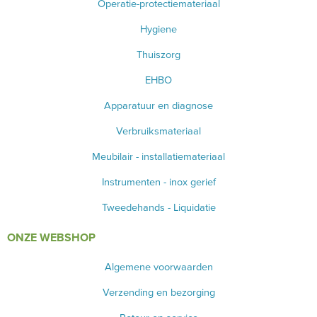
Operatie-protectiemateriaal
BLOED- EN URINEONDERZOEK
Hygiene
Thuiszorg
ANESTHESIE - BEWAKING
EHBO
DIVERSEN
Apparatuur en diagnose
LICHTUITHARDING
Verbruiksmateriaal
VERBRUIKSMATERIAAL
Meubilair - installatiemateriaal
MEUBILAIR - INSTALLATIEMATERIAAL
Instrumenten - inox gerief
INSTRUMENTEN - INOX GERIEF
Tweedehands - Liquidatie
ONZE WEBSHOP
TWEEDEHANDS - LIQUIDATIE
Algemene voorwaarden
PRODUCT NIET GEVONDEN?
Verzending en bezorging