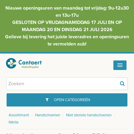
Nieuwe openingsuren van maandag tot vrijdag: 9u-12u30
en 13u-17u
GESLOTEN OP VRIJDAGNAMIDDAG 17 JULI EN OP
MAANDAG 20 EN DINSDAG 21 JULI 2026
Gelieve bij levering het juiste leveradres en openingsuren
te vermelden aub!
HOME
ASSORTIMENT
OPEN CATEGORIEËN
FAQ
Assortiment
›
Handschoenen
›
Niet steriele handschoenen
›
GYNAECOLOGIE
Nitrile
INFO
INJECTIEMATERIAAL