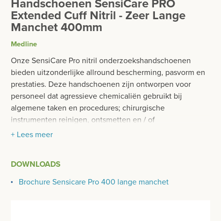
Handschoenen SensiCare PRO
BESURGICAL - INSTRUMENTARIUM
WOND- EN VERBANDMATERIAAL
Extended Cuff Nitril - Zeer Lange
Manchet 400mm
OPERATIE SETS
HANDSCHOENEN
Medline
CONTACT
STERIELE HANDSCHOENEN
Onze SensiCare Pro nitril onderzoekshandschoenen
registreer
bieden uitzonderlijke allround bescherming, pasvorm en
NIET STERIELE HANDSCHOENEN
login
prestaties. Deze handschoenen zijn ontworpen voor
personeel dat agressieve chemicaliën gebruikt bij
NITRILE
algemene taken en procedures; chirurgische
Prijzen
instrumenten reinigen, ontsmetten en / of
VINYL
Prijzen worden nu inclusief BTW getoond
desinfecteren. Dit model handschoen is poedervrij, niet
+ Lees meer
steriel, nitril en heeft een verlengd manchet van 400
LATEX
WIJZIG NAAR EXCLUSIEF BTW
mm. Naast het lange manchet biedt SensiCare Pro 400
DOWNLOADS
VETERINAIR
OptiCuff anti-oprol technologie, wat helpt de
handschoen op zijn plek te houden voor extra
Brochure Sensicare Pro 400 lange manchet
KATOEN
bescherming tegen chemicaliën en wasmiddelen.
Daarom zijn deze lange onderzoekshandschoenen ideaal
TOEBEHOREN HANDSCHOENEN
voor ontsmetting, endoscopie, pathologie, urologie,