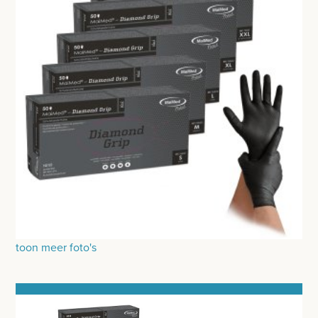
HECHTINGSMATERIAAL
OPERATIE-PROTECTIEMATERIAAL
HYGIENE
THUISZORG
EHBO
APPARATUUR EN DIAGNOSE
VERBRUIKSMATERIAAL
MEUBILAIR - INSTALLATIEMATERIAAL
toon meer foto's
INSTRUMENTEN - INOX GERIEF
TWEEDEHANDS - LIQUIDATIE