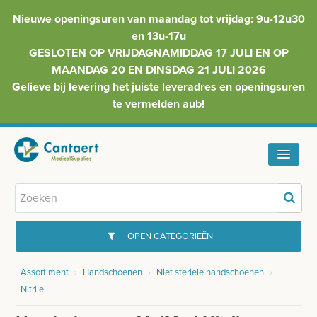
Nieuwe openingsuren van maandag tot vrijdag: 9u-12u30
en 13u-17u
GESLOTEN OP VRIJDAGNAMIDDAG 17 JULI EN OP
MAANDAG 20 EN DINSDAG 21 JULI 2026
Gelieve bij levering het juiste leveradres en openingsuren
te vermelden aub!
HOME
ASSORTIMENT
OPEN CATEGORIEËN
FAQ
Assortiment
›
Handschoenen
›
Niet steriele handschoenen
›
GYNAECOLOGIE
Nitrile
INFO
INJECTIEMATERIAAL