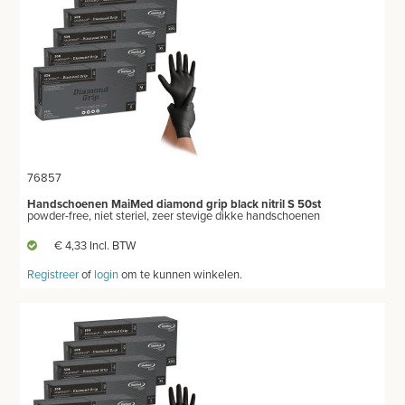
PRODUCT NIET GEVONDEN?
76857
Handschoenen MaiMed diamond grip black nitril S 50st
powder-free, niet steriel, zeer stevige dikke handschoenen
€ 4,33 Incl. BTW
Registreer
of
login
om te kunnen winkelen.