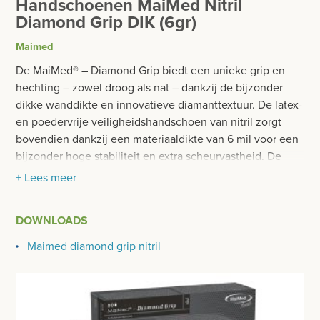
Handschoenen MaiMed Nitril
BESURGICAL - INSTRUMENTARIUM
WOND- EN VERBANDMATERIAAL
Diamond Grip DIK (6gr)
OPERATIE SETS
Maimed
HANDSCHOENEN
CONTACT
De MaiMed® – Diamond Grip biedt een unieke grip en
STERIELE HANDSCHOENEN
hechting – zowel droog als nat – dankzij de bijzonder
registreer
dikke wanddikte en innovatieve diamanttextuur. De latex-
NIET STERIELE HANDSCHOENEN
login
en poedervrije veiligheidshandschoen van nitril zorgt
bovendien dankzij een materiaaldikte van 6 mil voor een
NITRILE
bijzonder hoge stabiliteit en extra scheurvastheid. De
Prijzen
vingertoppen zijn 0.15mm dik.
VINYL
+ Lees meer
Prijzen worden nu inclusief BTW getoond
BELANGRIJKSTE TOEPASSINGSGEBIED:
LATEX
DOWNLOADS
WIJZIG NAAR EXCLUSIEF BTW
Bijzonder geschikt voor professionele toepassingen in
VETERINAIR
industrie en ambacht, montage,
Maimed diamond grip nitril
voedingsmiddelenindustrie, landbouw, gebouwreiniging
KATOEN
en laboratoria.
TOEBEHOREN HANDSCHOENEN
LET OP! Zitten verpakt per 50stuks in een doos en 10x
50stuks in overdoos.