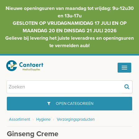
Nieuwe openingsuren van maandag tot vrijdag: 9u-12u30
en 13u-17u
GESLOTEN OP VRIJDAGNAMIDDAG 17 JULI EN OP
MAANDAG 20 EN DINSDAG 21 JULI 2026
Gelieve bij levering het juiste leveradres en openingsuren
te vermelden aub!
HOME
ASSORTIMENT
OPEN CATEGORIEËN
FAQ
Assortiment
›
Hygiene
›
Verzorgingsproducten
GYNAECOLOGIE
INFO
Ginseng Creme
INJECTIEMATERIAAL