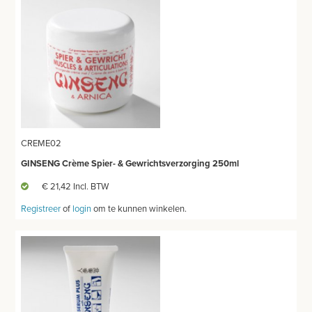
MEUBILAIR - INSTALLATIEMATERIAAL
INSTRUMENTEN - INOX GERIEF
TWEEDEHANDS - LIQUIDATIE
PRODUCT NIET GEVONDEN?
CREME02
GINSENG Crème Spier- & Gewrichtsverzorging 250ml
€ 21,42 Incl. BTW
Registreer
of
login
om te kunnen winkelen.