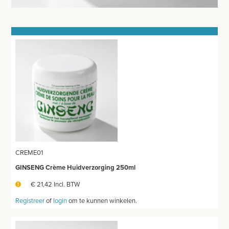
SCHEERBENODIGDHEDEN
MONDHYGIENE
AXE
PAPIERPRODUCTEN
OPERATIE-PROTECTIEMATERIAAL
DESINFECTIE-REINIGING
THUISZORG
CREME01
EHBO
GINSENG Crème Huidverzorging 250ml
€ 21,42 Incl. BTW
APPARATUUR EN DIAGNOSE
Registreer
of
login
om te kunnen winkelen.
VERBRUIKSMATERIAAL