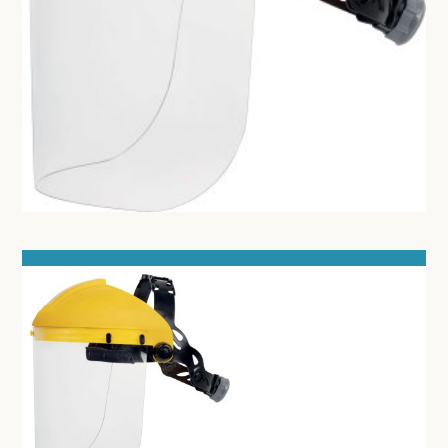
OPERATIEKLOMPEN
OPERATIETOEBEHOREN
GELAATSCHERM
HYGIENE
THUISZORG
EHBO
APPARATUUR EN DIAGNOSE
VERBRUIKSMATERIAAL
MEUBILAIR - INSTALLATIEMATERIAAL
INSTRUMENTEN - INOX GERIEF
TWEEDEHANDS - LIQUIDATIE