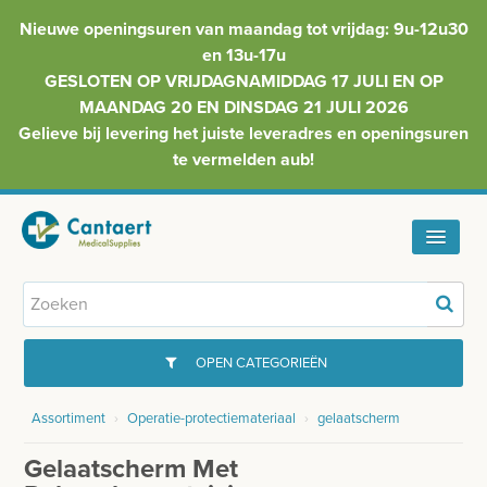
Nieuwe openingsuren van maandag tot vrijdag: 9u-12u30
en 13u-17u
GESLOTEN OP VRIJDAGNAMIDDAG 17 JULI EN OP
MAANDAG 20 EN DINSDAG 21 JULI 2026
Gelieve bij levering het juiste leveradres en openingsuren
te vermelden aub!
HOME
ASSORTIMENT
OPEN CATEGORIEËN
FAQ
Assortiment
›
Operatie-protectiemateriaal
›
gelaatscherm
GYNAECOLOGIE
INFO
Gelaatscherm Met
INJECTIEMATERIAAL