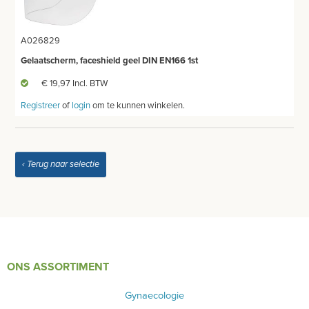
PRODUCT NIET GEVONDEN?
A026829
Gelaatscherm, faceshield geel DIN EN166 1st
€ 19,97 Incl. BTW
Registreer
of
login
om te kunnen winkelen.
‹ Terug naar selectie
ONS ASSORTIMENT
Gynaecologie