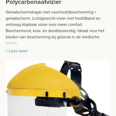
Polycarbonaatvizier
BESURGICAL - INSTRUMENTARIUM
WOND- EN VERBANDMATERIAAL
Gelaatschermdrager met voorhoofdbescherming +
OPERATIE SETS
HANDSCHOENEN
gelaatscherm. Lichtgewicht visier met hoofdband en
CONTACT
omhoog klapbaar visier voor meer comfort.
HECHTINGSMATERIAAL
Beschermend, kras- en stootbestendig. Ideaal voor het
registreer
bieden van bescherming bij gebruik in de medische
OPERATIE-PROTECTIEMATERIAAL
sector.
login
+ Lees meer
BESCHERMINGSKLEDIJ
Prijzen
MASKERS
Prijzen worden nu inclusief BTW getoond
OPERATIEDOEKEN
WIJZIG NAAR EXCLUSIEF BTW
MUTSEN
OPERATIESETS
OPERATIESCHORTEN