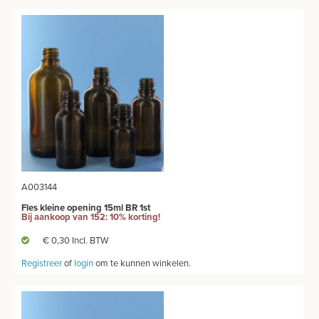
BENODIGDHEDEN ECHOGRAFIE
MEUBILAIR - INSTALLATIEMATERIAAL
INSTRUMENTEN - INOX GERIEF
TWEEDEHANDS - LIQUIDATIE
PRODUCT NIET GEVONDEN?
A003144
Fles kleine opening 15ml BR 1st
Bij aankoop van 152: 10% korting!
€ 0,30 Incl. BTW
Registreer
of
login
om te kunnen winkelen.