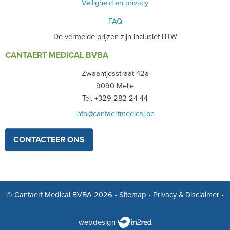
Veiligheid en privacy
FAQ
De vermelde prijzen zijn inclusief BTW
CANTAERT MEDICAL BVBA
Zwaantjesstraat 42a
9090 Melle
Tel. +329 282 24 44
info@cantaertmedical.be
CONTACTEER ONS
© Cantaert Medical BVBA 2026
•
Sitemap
•
Privacy & Disclaimer
•
webdesign