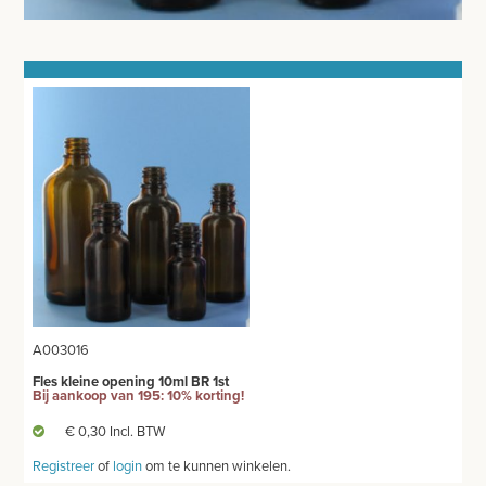
TANDHEELKUNDIG MATERIAAL
SPEELGOED
PIPETTEN
CRYO APPARATUUR
UROLOGIE - SONDE - AFZUIGING
FLESSEN - ZALFPOTTEN - BEKERS
PEDICURE - MANICURE
BATTERIJEN - LAMPEN
A003016
VETERINAIR MATERIAAL
Fles kleine opening 10ml BR 1st
Bij aankoop van 195: 10% korting!
GYNAECOLOGIE
€ 0,30 Incl. BTW
Registreer
of
login
om te kunnen winkelen.
BENODIGDHEDEN EKG