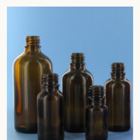
BESURGICAL - INSTRUMENTARIUM
WOND- EN VERBANDMATERIAAL
OPERATIE SETS
HANDSCHOENEN
CONTACT
HECHTINGSMATERIAAL
registreer
OPERATIE-PROTECTIEMATERIAAL
login
HYGIENE
Prijzen
THUISZORG
Prijzen worden nu inclusief BTW getoond
EHBO
WIJZIG NAAR EXCLUSIEF BTW
APPARATUUR EN DIAGNOSE
VERBRUIKSMATERIAAL
DIVERSEN