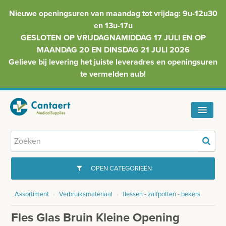
Nieuwe openingsuren van maandag tot vrijdag: 9u-12u30
en 13u-17u
GESLOTEN OP VRIJDAGNAMIDDAG 17 JULI EN OP
MAANDAG 20 EN DINSDAG 21 JULI 2026
Gelieve bij levering het juiste leveradres en openingsuren
te vermelden aub!
HOME
ASSORTIMENT
OPEN CATEGORIEËN
FAQ
Assortiment
›
Verbruiksmateriaal
›
flessen - zalfpotten - bekers
GYNAECOLOGIE
INFO
Fles Glas Bruin Kleine Opening
INJECTIEMATERIAAL