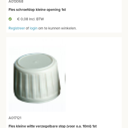
A013068
Fles schroefdop kleine opening 1st
€ 0,08 Incl. BTW
Registreer
of
login
om te kunnen winkelen.
A017121
Fles kleine witte verzegelbare stop (voor o.a. 10ml) 1st