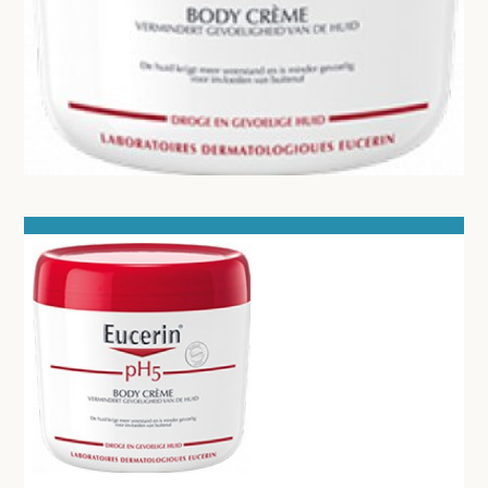
SCHEERBENODIGDHEDEN
MONDHYGIENE
AXE
PAPIERPRODUCTEN
OPERATIE-PROTECTIEMATERIAAL
DESINFECTIE-REINIGING
THUISZORG
EHBO
APPARATUUR EN DIAGNOSE
VERBRUIKSMATERIAAL