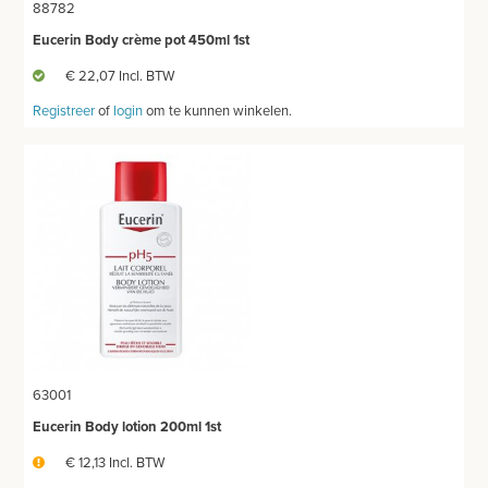
MEUBILAIR - INSTALLATIEMATERIAAL
88782
Eucerin Body crème pot 450ml 1st
INSTRUMENTEN - INOX GERIEF
€ 22,07 Incl. BTW
TWEEDEHANDS - LIQUIDATIE
Registreer
of
login
om te kunnen winkelen.
PRODUCT NIET GEVONDEN?
63001
Eucerin Body lotion 200ml 1st
€ 12,13 Incl. BTW