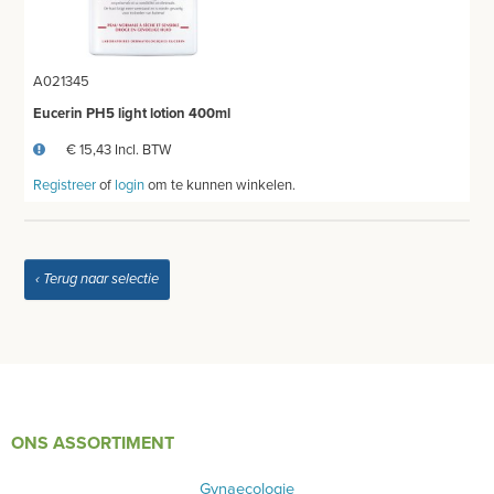
A021345
Eucerin PH5 light lotion 400ml
€ 15,43 Incl. BTW
Registreer
of
login
om te kunnen winkelen.
‹ Terug naar selectie
ONS ASSORTIMENT
Gynaecologie