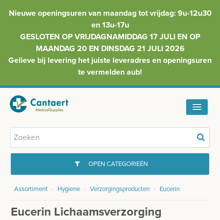
Nieuwe openingsuren van maandag tot vrijdag: 9u-12u30
en 13u-17u
GESLOTEN OP VRIJDAGNAMIDDAG 17 JULI EN OP
MAANDAG 20 EN DINSDAG 21 JULI 2026
Gelieve bij levering het juiste leveradres en openingsuren
te vermelden aub!
HOME
ASSORTIMENT
OPEN CATEGORIEËN
FAQ
Assortiment
›
Hygiene
›
Verzorgingsproducten
›
Eucerin
GYNAECOLOGIE
INFO
Eucerin Lichaamsverzorging
INJECTIEMATERIAAL