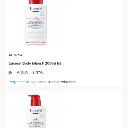
A011294
Eucerin Body lotion F 200ml 1st
€ 12,13 Incl. BTW
Registreer
of
login
om te kunnen winkelen.