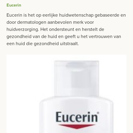
BESURGICAL - INSTRUMENTARIUM
Eucerin
WOND- EN VERBANDMATERIAAL
OPERATIE SETS
Eucerin is het op eerlijke huidwetenschap gebaseerde en
HANDSCHOENEN
door dermatologen aanbevolen merk voor
CONTACT
huidverzorging. Het ondersteunt en herstelt de
HECHTINGSMATERIAAL
gezondheid van de huid en geeft u het vertrouwen van
registreer
een huid die gezondheid uitstraalt.
OPERATIE-PROTECTIEMATERIAAL
login
HYGIENE
Prijzen
VERZORGINGSPRODUCTEN
Prijzen worden nu inclusief BTW getoond
VALACLEAN
WIJZIG NAAR EXCLUSIEF BTW
EUCERIN
NIVEA
PALMOLIVE