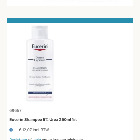
MEUBILAIR - INSTALLATIEMATERIAAL
INSTRUMENTEN - INOX GERIEF
TWEEDEHANDS - LIQUIDATIE
PRODUCT NIET GEVONDEN?
69657
Eucerin Shampoo 5% Urea 250ml 1st
€ 12,07 Incl. BTW
Registreer
of
login
om te kunnen winkelen.