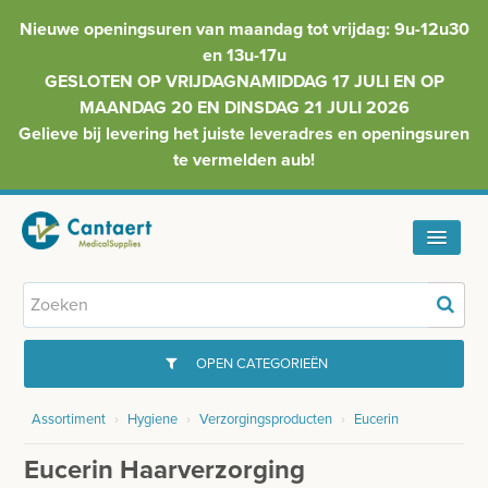
Nieuwe openingsuren van maandag tot vrijdag: 9u-12u30
en 13u-17u
GESLOTEN OP VRIJDAGNAMIDDAG 17 JULI EN OP
MAANDAG 20 EN DINSDAG 21 JULI 2026
Gelieve bij levering het juiste leveradres en openingsuren
te vermelden aub!
HOME
ASSORTIMENT
OPEN CATEGORIEËN
FAQ
Assortiment
›
Hygiene
›
Verzorgingsproducten
›
Eucerin
GYNAECOLOGIE
INFO
Eucerin Haarverzorging
INJECTIEMATERIAAL