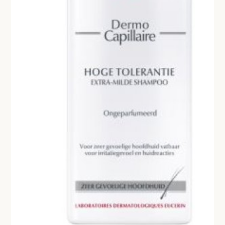
SCHEERBENODIGDHEDEN
MONDHYGIENE
AXE
PAPIERPRODUCTEN
OPERATIE-PROTECTIEMATERIAAL
DESINFECTIE-REINIGING
THUISZORG
EHBO
APPARATUUR EN DIAGNOSE
VERBRUIKSMATERIAAL