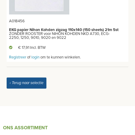
EKG GEL-SPRAY
A018456
EKG PAPIER
EKG papier Nihon Kohden zigzag 110x140 (150 sheets) 21m 5st
ZONDER ROOSTER voor NIHON KOHDEN NKD A730, ECG-
2250, 1250, 9010, 9020 en 9022
EKG ELECTRODEN
€ 17,91 Incl. BTW
BENODIGDHEDEN ECHOGRAFIE
Registreer
of
login
om te kunnen winkelen.
MEUBILAIR - INSTALLATIEMATERIAAL
INSTRUMENTEN - INOX GERIEF
‹ Terug naar selectie
TWEEDEHANDS - LIQUIDATIE
PRODUCT NIET GEVONDEN?
ONS ASSORTIMENT