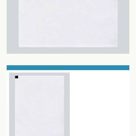
TANDHEELKUNDIG MATERIAAL
SPEELGOED
PIPETTEN
CRYO APPARATUUR
UROLOGIE - SONDE - AFZUIGING
FLESSEN - ZALFPOTTEN - BEKERS
PEDICURE - MANICURE
BATTERIJEN - LAMPEN
VETERINAIR MATERIAAL
GYNAECOLOGIE
BENODIGDHEDEN EKG