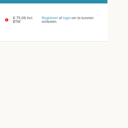
€ 75,06 Incl.
Registreer
of
login
om te kunnen
BTW
winkelen.