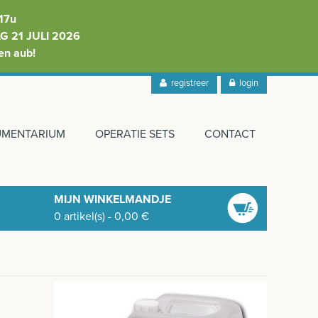
17u
 21 JULI 2026
en aub!
registreer
login
RUMENTARIUM
OPERATIE SETS
CONTACT
MIJN WINKELMANDJE
0
artikel(s)
-
0,00
€