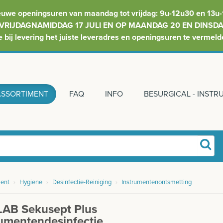
euwe openingsuren van maandag tot vrijdag: 9u-12u30 en 13u-
VRIJDAGNAMIDDAG 17 JULI EN OP MAANDAG 20 EN DINSDAG
e bij levering het juiste leveradres en openingsuren te vermeld
ASSORTIMENT
FAQ
INFO
BESURGICAL - INST
ent
›
Hygiene
›
Desinfectie-Reiniging
›
Instrumentenontsmetting
AB Sekusept Plus
rumentendesinfectie