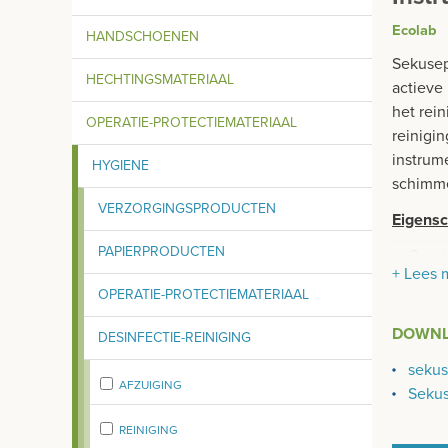
Ecolab
HANDSCHOENEN
Sekusep
HECHTINGSMATERIAAL
actieve 
het rei
OPERATIE-PROTECTIEMATERIAAL
reinigi
instrum
HYGIENE
schimmel
VERZORGINGSPRODUCTEN
Eigens
PAPIERPRODUCTEN
Gesch
+ Lees 
Aang
OPERATIE-PROTECTIEMATERIAAL
NIET 
DOWN
DESINFECTIE-REINIGING
sekus
AFZUIGING
Sekus
REINIGING