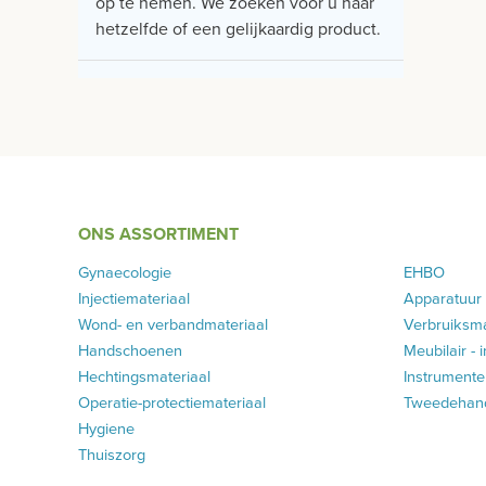
op te nemen. We zoeken voor u naar
hetzelfde of een gelijkaardig product.
ONS ASSORTIMENT
Gynaecologie
EHBO
Injectiemateriaal
Apparatuur
Wond- en verbandmateriaal
Verbruiksma
Handschoenen
Meubilair - 
Hechtingsmateriaal
Instrumenten
Operatie-protectiemateriaal
Tweedehands
Hygiene
Thuiszorg