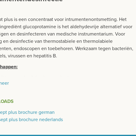
t plus is een concentraat voor intrumentenontsmetting. Het
ingrediënt glucoprotamine is het aldehydevrije alternatief voor
nigen en desinfecteren van medische instrumentarium. Voor
ng en desinfectie van thermostabiele en thermolabiele
enten, endoscopen en toebehoren. Werkzaam tegen bacteriën,
s, virussen en hepatitis B.
chappen:
ikt voor gebruik in ultrasoonbaden.
meer
ename geur
geschikt voor siliconen instrumenten
LOADS
ept plus brochure german
ept plus brochure nederlands