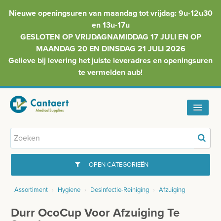
Nieuwe openingsuren van maandag tot vrijdag: 9u-12u30
en 13u-17u
GESLOTEN OP VRIJDAGNAMIDDAG 17 JULI EN OP
MAANDAG 20 EN DINSDAG 21 JULI 2026
Gelieve bij levering het juiste leveradres en openingsuren
te vermelden aub!
HOME
ASSORTIMENT
OPEN CATEGORIEËN
FAQ
Assortiment
›
Hygiene
›
Desinfectie-Reiniging
›
Afzuiging
GYNAECOLOGIE
INFO
Durr OcoCup Voor Afzuiging Te
INJECTIEMATERIAAL