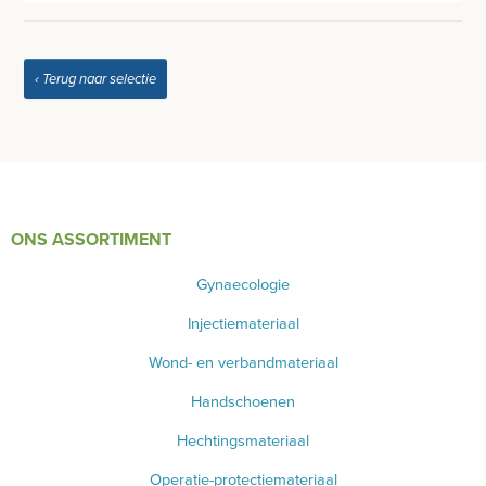
MEUBILAIR - INSTALLATIEMATERIAAL
INSTRUMENTEN - INOX GERIEF
‹ Terug naar selectie
TWEEDEHANDS - LIQUIDATIE
PRODUCT NIET GEVONDEN?
ONS ASSORTIMENT
Gynaecologie
Injectiemateriaal
Wond- en verbandmateriaal
Handschoenen
Hechtingsmateriaal
Operatie-protectiemateriaal