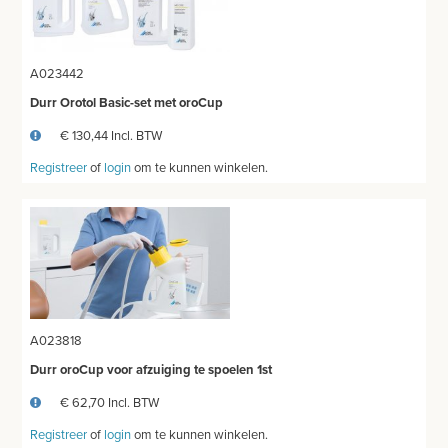
REINIGING
OPPERVLAKTEONTSMETTING
A023442
Durr Orotol Basic-set met oroCup
HAND-EN HUIDONTSMETTING
€ 130,44 Incl. BTW
INSTRUMENTENONTSMETTING
Registreer
of
login
om te kunnen winkelen.
LUCHTVERFRISSERS
REINIGING ULTRASOON
THUISZORG
EHBO
A023818
APPARATUUR EN DIAGNOSE
Durr oroCup voor afzuiging te spoelen 1st
€ 62,70 Incl. BTW
VERBRUIKSMATERIAAL
Registreer
of
login
om te kunnen winkelen.