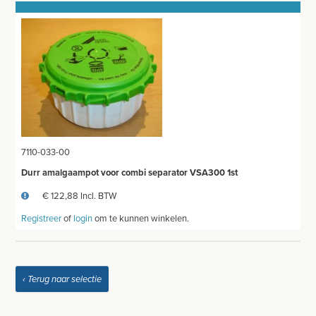
MEETAPPARATUUR
AFZUIGING
TANDUNIT - PEDICUREMOTOR
AEROSOL EN INHALATIE
IDENTIFICATIE
7110-033-00
BLOED- EN URINEONDERZOEK
Durr amalgaampot voor combi separator VSA300 1st
ANESTHESIE - BEWAKING
€ 122,88 Incl. BTW
DIVERSEN
Registreer
of
login
om te kunnen winkelen.
LICHTUITHARDING
VERBRUIKSMATERIAAL
‹ Terug naar selectie
MEUBILAIR - INSTALLATIEMATERIAAL