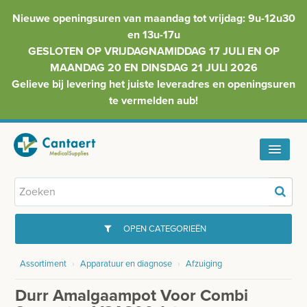
Nieuwe openingsuren van maandag tot vrijdag: 9u-12u30
en 13u-17u
GESLOTEN OP VRIJDAGNAMIDDAG 17 JULI EN OP
MAANDAG 20 EN DINSDAG 21 JULI 2026
Gelieve bij levering het juiste leveradres en openingsuren
te vermelden aub!
HOME
ASSORTIMENT
OPEN CATEGORIEËN
FAQ
Assortiment
›
Apparatuur en diagnose
›
Afzuiging
GYNAECOLOGIE
INFO
Durr Amalgaampot Voor Combi
INJECTIEMATERIAAL