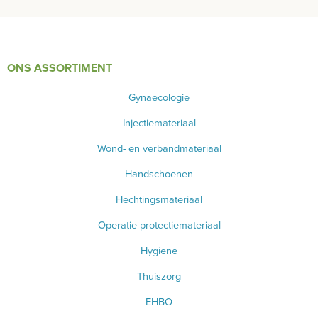
INSTRUMENTEN - INOX GERIEF
TWEEDEHANDS - LIQUIDATIE
ONS ASSORTIMENT
PRODUCT NIET GEVONDEN?
Gynaecologie
Injectiemateriaal
Wond- en verbandmateriaal
Handschoenen
Hechtingsmateriaal
Operatie-protectiemateriaal
Hygiene
Thuiszorg
EHBO