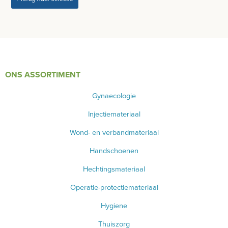
WEEGSCHALEN - METEN
SPIROMETER
HARTSLAGMETERS
ONS ASSORTIMENT
SCOLIOMETER
Gynaecologie
CO2 METERS
Injectiemateriaal
DERMATOSCOOP
Wond- en verbandmateriaal
Handschoenen
AFZUIGING
Hechtingsmateriaal
TANDUNIT - PEDICUREMOTOR
Operatie-protectiemateriaal
AEROSOL EN INHALATIE
Hygiene
Thuiszorg
IDENTIFICATIE