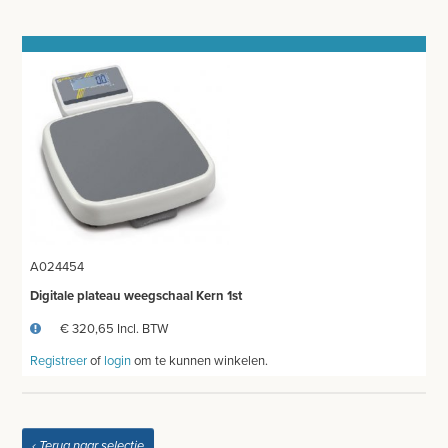
MEETAPPARATUUR
THERMOMETERS
STETHOSCOOP
BLOEDDRUKMETERS EN TOEBEHOREN
GLUCOSEMETER EN TOEBEHOREN
OTOSCOOP EN TOEBEHOREN
A024454
SATURATIEMETER
Digitale plateau weegschaal Kern 1st
ZUURSTOFGENERATOR
€ 320,65 Incl. BTW
Registreer
of
login
om te kunnen winkelen.
DEFIBRILLATOR AED - ECG
DOPPLER
‹ Terug naar selectie