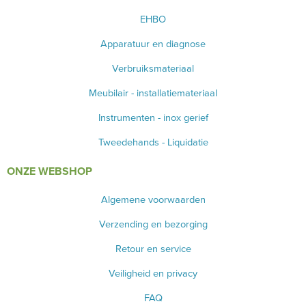
EHBO
BLOED- EN URINEONDERZOEK
Apparatuur en diagnose
ANESTHESIE - BEWAKING
Verbruiksmateriaal
DIVERSEN
Meubilair - installatiemateriaal
LICHTUITHARDING
Instrumenten - inox gerief
VERBRUIKSMATERIAAL
Tweedehands - Liquidatie
ONZE WEBSHOP
MEUBILAIR - INSTALLATIEMATERIAAL
Algemene voorwaarden
INSTRUMENTEN - INOX GERIEF
Verzending en bezorging
TWEEDEHANDS - LIQUIDATIE
Retour en service
PRODUCT NIET GEVONDEN?
Veiligheid en privacy
FAQ