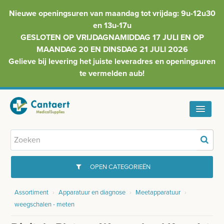
Nieuwe openingsuren van maandag tot vrijdag: 9u-12u30
en 13u-17u
GESLOTEN OP VRIJDAGNAMIDDAG 17 JULI EN OP
MAANDAG 20 EN DINSDAG 21 JULI 2026
Gelieve bij levering het juiste leveradres en openingsuren
te vermelden aub!
HOME
ASSORTIMENT
OPEN CATEGORIEËN
FAQ
Assortiment
›
Apparatuur en diagnose
›
Meetapparatuur
›
GYNAECOLOGIE
weegschalen - meten
INFO
INJECTIEMATERIAAL