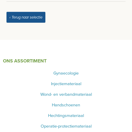
INSTRUMENTEN - INOX GERIEF
REFLEXHAMERS
‹ Terug naar selectie
SPECULA
BISTOURIMESSEN
BASISKWALITEIT INSTRUMENTEN
ONS ASSORTIMENT
INSTRUMENTENDOZEN - INOX GERIEF
Gynaecologie
NAGEL INSTRUMENTEN
Injectiemateriaal
AESCULAP INSTRUMENTEN
Wond- en verbandmateriaal
VANALLES
Handschoenen
Hechtingsmateriaal
PINCETTEN
Operatie-protectiemateriaal
WONDSPREIDERS