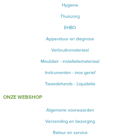
Hygiene
SCHAREN
Thuiszorg
KLEMMEN
EHBO
Apparatuur en diagnose
NAALDVOERDERS
Verbruiksmateriaal
BISTOURI
Meubilair - installatiemateriaal
NAALVOERDERS
Instrumenten - inox gerief
OORSPUITEN
Tweedehands - Liquidatie
MEDICON INSTRUMENTEN
ONZE WEBSHOP
CASTRATIE
Algemene voorwaarden
Verzending en bezorging
ELEVATORS
Retour en service
SCHEERMATERIAAL