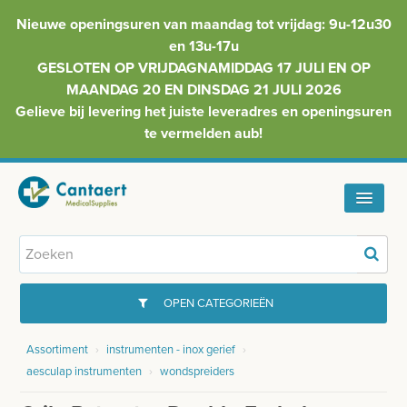
Nieuwe openingsuren van maandag tot vrijdag: 9u-12u30
en 13u-17u
GESLOTEN OP VRIJDAGNAMIDDAG 17 JULI EN OP
MAANDAG 20 EN DINSDAG 21 JULI 2026
Gelieve bij levering het juiste leveradres en openingsuren
te vermelden aub!
HOME
ASSORTIMENT
OPEN CATEGORIEËN
FAQ
Assortiment
›
instrumenten - inox gerief
›
GYNAECOLOGIE
aesculap instrumenten
›
wondspreiders
INFO
INJECTIEMATERIAAL