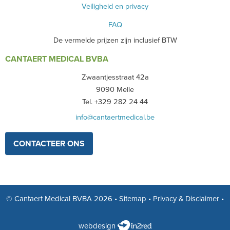
Veiligheid en privacy
STEMVORKEN
FAQ
BIOPSY PUNCHES - CURRETTES
De vermelde prijzen zijn inclusief BTW
CANTAERT MEDICAL BVBA
GYNEACOLOGY
Zwaantjesstraat 42a
ORTHOPEDIE
9090 Melle
Tel. +329 282 24 44
HOEFINSTRUMENTEN
info@cantaertmedical.be
OPHTALMOLOGIE
CONTACTEER ONS
TWEEDEHANDS - LIQUIDATIE
PRODUCT NIET GEVONDEN?
© Cantaert Medical BVBA 2026
•
Sitemap
•
Privacy & Disclaimer
•
webdesign