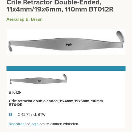
Crile Retractor Double-Ended,
BESURGICAL - INSTRUMENTARIUM
WOND- EN VERBANDMATERIAAL
11x4mm/19x6mm, 110mm BT012R
OPERATIE SETS
Aesculap B. Braun
HANDSCHOENEN
CONTACT
HECHTINGSMATERIAAL
registreer
OPERATIE-PROTECTIEMATERIAAL
login
HYGIENE
Prijzen
THUISZORG
Prijzen worden nu inclusief BTW getoond
EHBO
WIJZIG NAAR EXCLUSIEF BTW
BT012R
APPARATUUR EN DIAGNOSE
Crile retractor double-ended, 11x4mm/19x6mm, 110mm
BT012R
VERBRUIKSMATERIAAL
€ 42,71 Incl. BTW
MEUBILAIR - INSTALLATIEMATERIAAL
Registreer
of
login
om te kunnen winkelen.