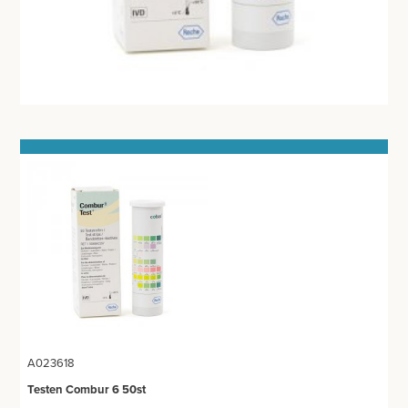
MEETAPPARATUUR
AFZUIGING
TANDUNIT - PEDICUREMOTOR
AEROSOL EN INHALATIE
IDENTIFICATIE
BLOED- EN URINEONDERZOEK
URINEONDERZOEK
BLOEDONDERZOEK
CORONATESTEN
A023618
CENTRIFUGES
Testen Combur 6 50st
ANESTHESIE - BEWAKING