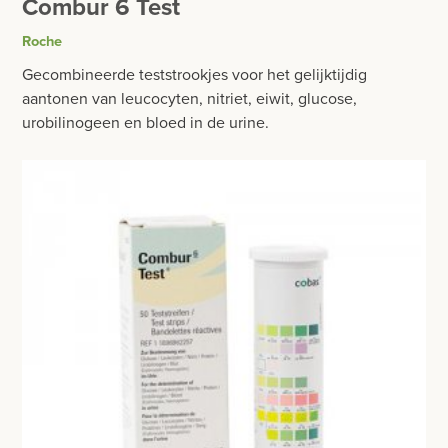
Combur 6 Test
BESURGICAL - INSTRUMENTARIUM
WOND- EN VERBANDMATERIAAL
Roche
OPERATIE SETS
HANDSCHOENEN
Gecombineerde teststrookjes voor het gelijktijdig
CONTACT
aantonen van leucocyten, nitriet, eiwit, glucose,
HECHTINGSMATERIAAL
urobilinogeen en bloed in de urine.
registreer
OPERATIE-PROTECTIEMATERIAAL
login
HYGIENE
Prijzen
THUISZORG
Prijzen worden nu inclusief BTW getoond
EHBO
WIJZIG NAAR EXCLUSIEF BTW
APPARATUUR EN DIAGNOSE
RONTGEN
SCHEERAPPARATEN + TOEBEHOREN