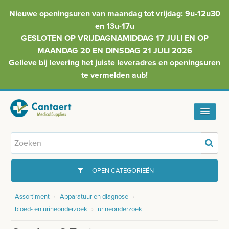
Nieuwe openingsuren van maandag tot vrijdag: 9u-12u30
en 13u-17u
GESLOTEN OP VRIJDAGNAMIDDAG 17 JULI EN OP
MAANDAG 20 EN DINSDAG 21 JULI 2026
Gelieve bij levering het juiste leveradres en openingsuren
te vermelden aub!
HOME
ASSORTIMENT
OPEN CATEGORIEËN
FAQ
Assortiment
›
Apparatuur en diagnose
›
GYNAECOLOGIE
bloed- en urineonderzoek
›
urineonderzoek
INFO
INJECTIEMATERIAAL