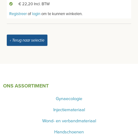
€ 22,20 Incl. BTW
DIVERSEN
Registreer
of
login
om te kunnen winkelen.
LICHTUITHARDING
VERBRUIKSMATERIAAL
‹ Terug naar selectie
MEUBILAIR - INSTALLATIEMATERIAAL
INSTRUMENTEN - INOX GERIEF
TWEEDEHANDS - LIQUIDATIE
ONS ASSORTIMENT
PRODUCT NIET GEVONDEN?
Gynaecologie
Injectiemateriaal
Wond- en verbandmateriaal
Handschoenen