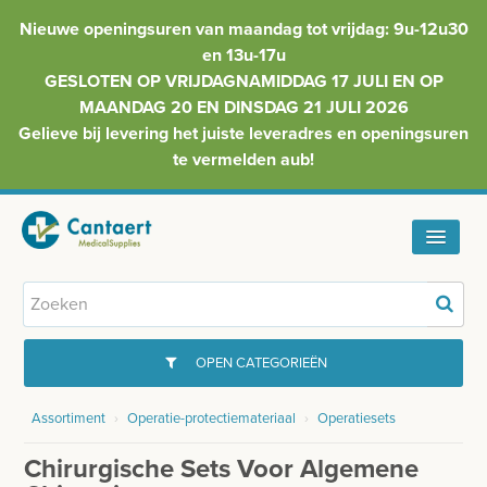
Nieuwe openingsuren van maandag tot vrijdag: 9u-12u30
en 13u-17u
GESLOTEN OP VRIJDAGNAMIDDAG 17 JULI EN OP
MAANDAG 20 EN DINSDAG 21 JULI 2026
Gelieve bij levering het juiste leveradres en openingsuren
te vermelden aub!
HOME
ASSORTIMENT
OPEN CATEGORIEËN
FAQ
Assortiment
›
Operatie-protectiemateriaal
›
Operatiesets
GYNAECOLOGIE
INFO
Chirurgische Sets Voor Algemene
INJECTIEMATERIAAL