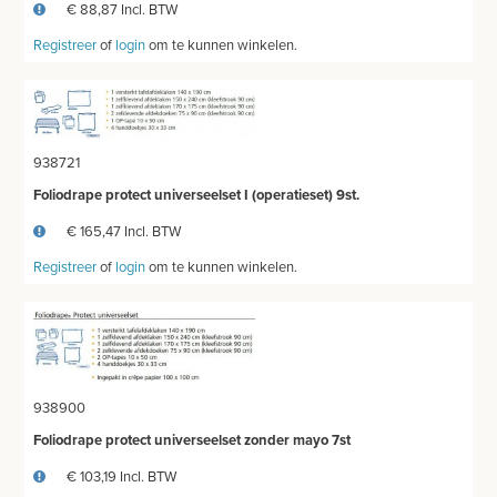
OPERATIEKLOMPEN
€ 88,87 Incl. BTW
Registreer
of
login
om te kunnen winkelen.
OPERATIETOEBEHOREN
GELAATSCHERM
HYGIENE
938721
Foliodrape protect universeelset I (operatieset) 9st.
THUISZORG
€ 165,47 Incl. BTW
EHBO
Registreer
of
login
om te kunnen winkelen.
APPARATUUR EN DIAGNOSE
VERBRUIKSMATERIAAL
MEUBILAIR - INSTALLATIEMATERIAAL
938900
INSTRUMENTEN - INOX GERIEF
Foliodrape protect universeelset zonder mayo 7st
€ 103,19 Incl. BTW
TWEEDEHANDS - LIQUIDATIE