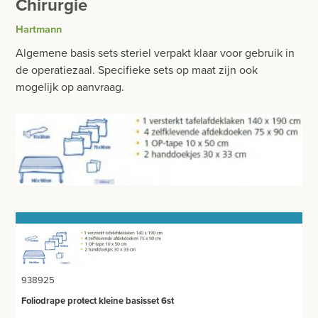
Chirurgie
BESURGICAL - INSTRUMENTARIUM
WOND- EN VERBANDMATERIAAL
Hartmann
OPERATIE SETS
HANDSCHOENEN
Algemene basis sets steriel verpakt klaar voor gebruik in
CONTACT
de operatiezaal. Specifieke sets op maat zijn ook
HECHTINGSMATERIAAL
mogelijk op aanvraag.
registreer
OPERATIE-PROTECTIEMATERIAAL
login
BESCHERMINGSKLEDIJ
Prijzen
MASKERS
Prijzen worden nu inclusief BTW getoond
OPERATIEDOEKEN
WIJZIG NAAR EXCLUSIEF BTW
MUTSEN
OPERATIESETS
938925
OPERATIESCHORTEN
Foliodrape protect kleine basisset 6st