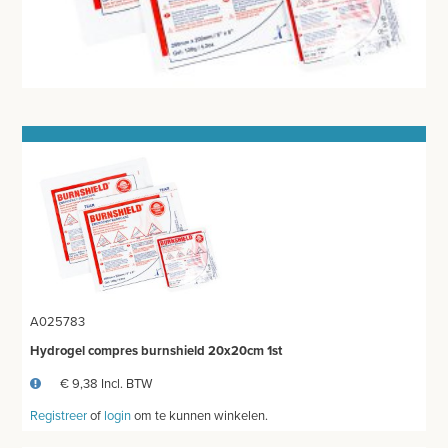
ORTHOPEDISCHE BRACES
WONDVERZORGING
BLOEDSTELPENDE SPRAY
HANDSCHOENEN
HECHTINGSMATERIAAL
OPERATIE-PROTECTIEMATERIAAL
HYGIENE
THUISZORG
A025783
EHBO
Hydrogel compres burnshield 20x20cm 1st
€ 9,38 Incl. BTW
APPARATUUR EN DIAGNOSE
Registreer
of
login
om te kunnen winkelen.
VERBRUIKSMATERIAAL