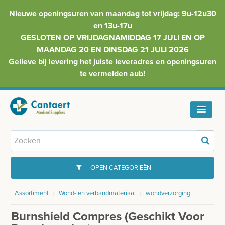
Nieuwe openingsuren van maandag tot vrijdag: 9u-12u30
en 13u-17u
GESLOTEN OP VRIJDAGNAMIDDAG 17 JULI EN OP
MAANDAG 20 EN DINSDAG 21 JULI 2026
Gelieve bij levering het juiste leveradres en openingsuren
te vermelden aub!
HOME
ASSORTIMENT
OPEN CATEGORIEËN
FAQ
Assortiment
›
Wond- en verbandmateriaal
›
wondverzorging
GYNAECOLOGIE
INFO
Burnshield Compres (geschikt Voor
INJECTIEMATERIAAL