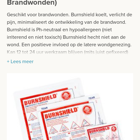
Brandwonden)
BESURGICAL - INSTRUMENTARIUM
WOND- EN VERBANDMATERIAAL
Geschikt voor brandwonden. Burnshield koelt, verlicht de
OPERATIE SETS
WINDELS EN STEUNVERBANDEN
pijn, minimaliseert de ontwikkeling van de brandwond.
CONTACT
Burnshield is Ph-neutraal en hypoallergeen (niet
COMPRESSEN
irriterend en niet toxisch) Burnshield hecht niet aan de
registreer
wond. Een positieve invloed op de latere wondgenezing.
GAAS- EN FIXATIEVERBANDEN
Kan 12 tot 24 uur werkzaam blijven (mits juist gefixeerd)
login
+ Lees meer
PLEISTERS
Prijzen
MEDISCHE VERZORGINGSSETS
Prijzen worden nu inclusief BTW getoond
GIPSMATERIAAL
WIJZIG NAAR EXCLUSIEF BTW
BRACES
BANDAGES VOOR DIEREN
WATTEN-DEPPERS