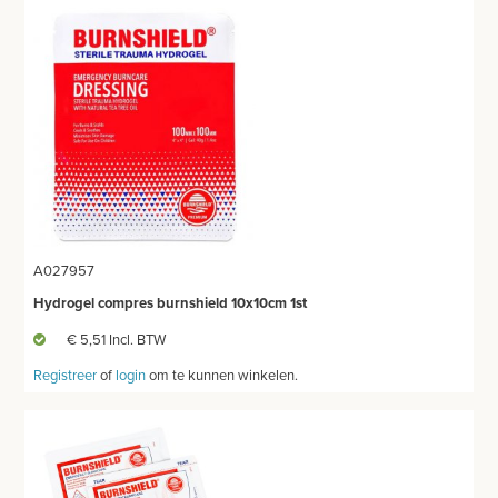
MEUBILAIR - INSTALLATIEMATERIAAL
INSTRUMENTEN - INOX GERIEF
TWEEDEHANDS - LIQUIDATIE
PRODUCT NIET GEVONDEN?
A027957
Hydrogel compres burnshield 10x10cm 1st
€ 5,51 Incl. BTW
Registreer
of
login
om te kunnen winkelen.