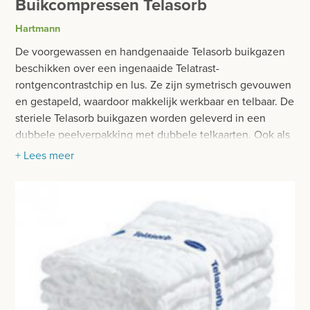
Buikcompressen Telasorb
BESURGICAL - INSTRUMENTARIUM
WOND- EN VERBANDMATERIAAL
Hartmann
OPERATIE SETS
WINDELS EN STEUNVERBANDEN
De voorgewassen en handgenaaide Telasorb buikgazen
CONTACT
beschikken over een ingenaaide Telatrast-
COMPRESSEN
rontgencontrastchip en lus. Ze zijn symetrisch gevouwen
registreer
en gestapeld, waardoor makkelijk werkbaar en telbaar. De
STERIELE COMPRESSEN
login
steriele Telasorb buikgazen worden geleverd in een
dubbele peelverpakking met dubbele telkaarten. Ook als
NIET STERIELE COMPRESSEN
onsteriele variant verkrijgbaar. De maataanduidingen zijn
+ Lees meer
Prijzen
voor het wassen bepaald.
GAAS- EN FIXATIEVERBANDEN
Prijzen worden nu inclusief BTW getoond
PLEISTERS
WIJZIG NAAR EXCLUSIEF BTW
MEDISCHE VERZORGINGSSETS
GIPSMATERIAAL
BRACES