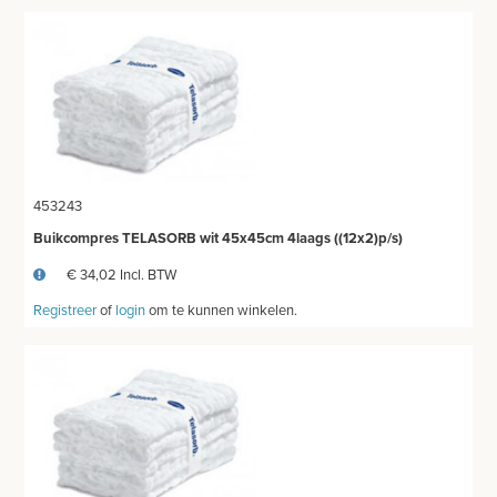
APPARATUUR EN DIAGNOSE
VERBRUIKSMATERIAAL
MEUBILAIR - INSTALLATIEMATERIAAL
INSTRUMENTEN - INOX GERIEF
453243
TWEEDEHANDS - LIQUIDATIE
Buikcompres TELASORB wit 45x45cm 4laags ((12x2)p/s)
€ 34,02 Incl. BTW
PRODUCT NIET GEVONDEN?
Registreer
of
login
om te kunnen winkelen.