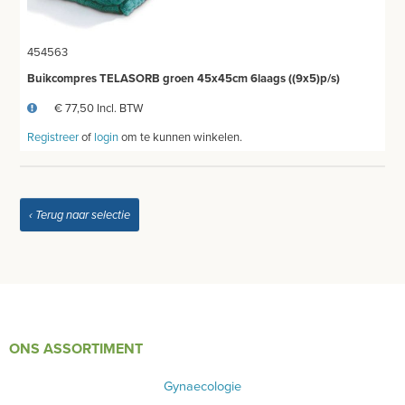
454563
Buikcompres TELASORB groen 45x45cm 6laags ((9x5)p/s)
€ 77,50 Incl. BTW
Registreer
of
login
om te kunnen winkelen.
‹ Terug naar selectie
ONS ASSORTIMENT
Gynaecologie