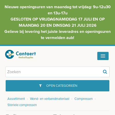
Nieuwe openingsuren van maandag tot vrijdag: 9u-12u30
en 13u-17u
GESLOTEN OP VRIJDAGNAMIDDAG 17 JULI EN OP
MAANDAG 20 EN DINSDAG 21 JULI 2026
Gelieve bij levering het juiste leveradres en openingsuren
te vermelden aub!
HOME
ASSORTIMENT
OPEN CATEGORIEËN
FAQ
Assortiment
›
Wond- en verbandmateriaal
›
Compressen
›
GYNAECOLOGIE
Steriele compressen
INFO
INJECTIEMATERIAAL