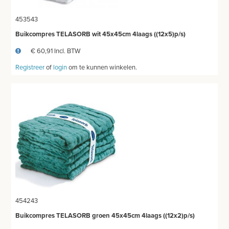
453543
Buikcompres TELASORB wit 45x45cm 4laags ((12x5)p/s)
€ 60,91 Incl. BTW
Registreer
of
login
om te kunnen winkelen.
454243
Buikcompres TELASORB groen 45x45cm 4laags ((12x2)p/s)