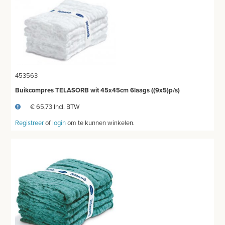
453563
Buikcompres TELASORB wit 45x45cm 6laags ((9x5)p/s)
€ 65,73 Incl. BTW
Registreer
of
login
om te kunnen winkelen.