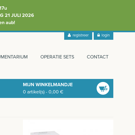
17u
 21 JULI 2026
en aub!
registreer
login
RUMENTARIUM
OPERATIE SETS
CONTACT
MIJN WINKELMANDJE
0
artikel(s)
-
0,00
€