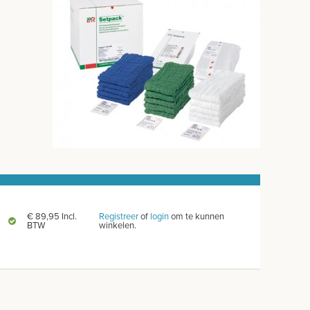
€ 89,95 Incl.
Registreer
of
login
om te kunnen
BTW
winkelen.