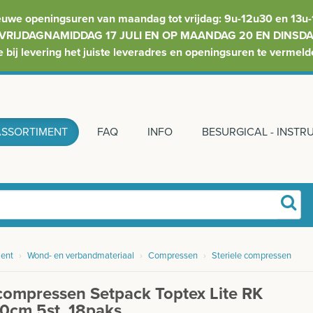
euwe openingsuren van maandag tot vrijdag: 9u-12u30 en 13u-
VRIJDAGNAMIDDAG 17 JULI EN OP MAANDAG 20 EN DINSDAG
e bij levering het juiste leveradres en openingsuren te vermeld
ASSORTIMENT
FAQ
INFO
BESURGICAL - INST
ent
›
Wond- en verbandmateriaal
›
Compressen
›
Steriele compressen
compressen Setpack Toptex Lite RK
0cm 5st. 18paks