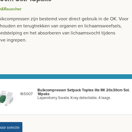
n&Rauscher
ikcompressen zijn bestemd voor direct gebruik in de OK. Voor
thouden en terugtrekken van organen en lichaamsweefsels,
oedstelping en het absorberen van lichaamsvocht tijdens
eve ingrepen.
Buikcompressen Setpack Toptex lite RK 20x30cm 5st.
165007
18paks
Laparotomy Swabs X-ray detectable, 4 laags
naar selectie