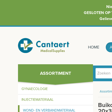
Ni
GESLOTEN OP 
Geliev
HOME
ASSORTIMENT
GYNAECOLOGIE
Assortim
INJECTIEMATERIAAL
Buik
20x3
WOND- EN VERBANDMATERIAAL