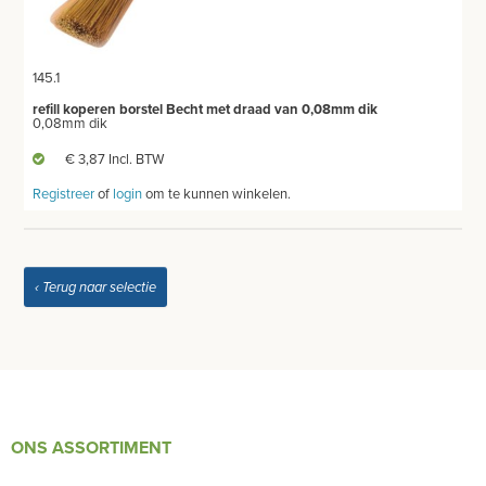
MEUBILAIR - INSTALLATIEMATERIAAL
INSTRUMENTEN - INOX GERIEF
145.1
TWEEDEHANDS - LIQUIDATIE
refill koperen borstel Becht met draad van 0,08mm dik
0,08mm dik
PRODUCT NIET GEVONDEN?
€ 3,87 Incl. BTW
Registreer
of
login
om te kunnen winkelen.
‹ Terug naar selectie
ONS ASSORTIMENT