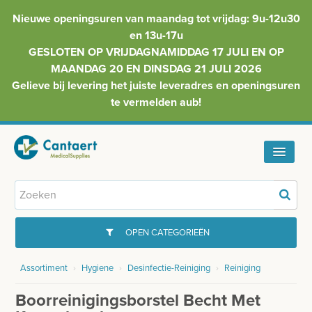
Nieuwe openingsuren van maandag tot vrijdag: 9u-12u30
en 13u-17u
GESLOTEN OP VRIJDAGNAMIDDAG 17 JULI EN OP
MAANDAG 20 EN DINSDAG 21 JULI 2026
Gelieve bij levering het juiste leveradres en openingsuren
te vermelden aub!
HOME
ASSORTIMENT
OPEN CATEGORIEËN
FAQ
Assortiment
›
Hygiene
›
Desinfectie-Reiniging
›
Reiniging
GYNAECOLOGIE
INFO
Boorreinigingsborstel Becht Met
INJECTIEMATERIAAL