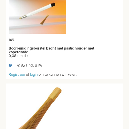
REINIGING
OPPERVLAKTEONTSMETTING
HAND-EN HUIDONTSMETTING
145
INSTRUMENTENONTSMETTING
Boorreinigingsborstel Becht met pastic houder met
koperdraad
LUCHTVERFRISSERS
0,08mm dik
€ 8,71 Incl. BTW
REINIGING ULTRASOON
Registreer
of
login
om te kunnen winkelen.
THUISZORG
EHBO
APPARATUUR EN DIAGNOSE
VERBRUIKSMATERIAAL