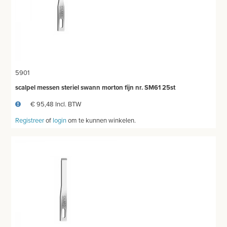
ELEVATORS
SCHEERMATERIAAL
STEMVORKEN
5901
BIOPSY PUNCHES - CURRETTES
scalpel messen steriel swann morton fijn nr. SM61 25st
GYNEACOLOGY
€ 95,48 Incl. BTW
Registreer
of
login
om te kunnen winkelen.
ORTHOPEDIE
HOEFINSTRUMENTEN
OPHTALMOLOGIE
TWEEDEHANDS - LIQUIDATIE
PRODUCT NIET GEVONDEN?