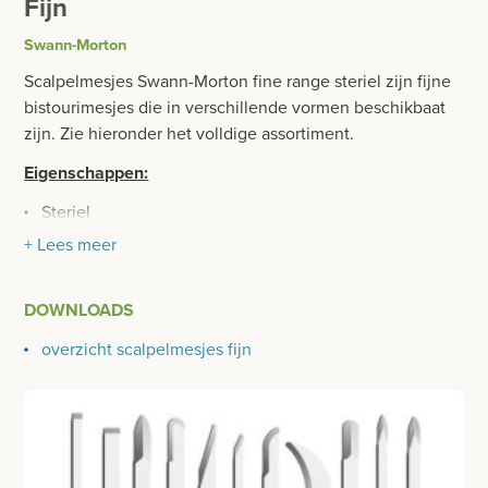
Fijn
BESURGICAL - INSTRUMENTARIUM
WOND- EN VERBANDMATERIAAL
Swann-Morton
OPERATIE SETS
HANDSCHOENEN
Scalpelmesjes Swann-Morton fine range steriel zijn fijne
CONTACT
bistourimesjes die in verschillende vormen beschikbaat
HECHTINGSMATERIAAL
zijn. Zie hieronder het volldige assortiment.
registreer
OPERATIE-PROTECTIEMATERIAAL
Eigenschappen:
login
Steriel
HYGIENE
RVS
+ Lees meer
Prijzen
THUISZORG
Individueel verpakt
Prijzen worden nu inclusief BTW getoond
EHBO
DOWNLOADS
WIJZIG NAAR EXCLUSIEF BTW
overzicht scalpelmesjes fijn
APPARATUUR EN DIAGNOSE
VERBRUIKSMATERIAAL
MEUBILAIR - INSTALLATIEMATERIAAL