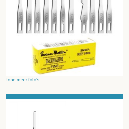
INSTRUMENTEN - INOX GERIEF
REFLEXHAMERS
SPECULA
BISTOURIMESSEN
BASISKWALITEIT INSTRUMENTEN
INSTRUMENTENDOZEN - INOX GERIEF
NAGEL INSTRUMENTEN
toon meer foto's
AESCULAP INSTRUMENTEN
OORSPUITEN
MEDICON INSTRUMENTEN
CASTRATIE