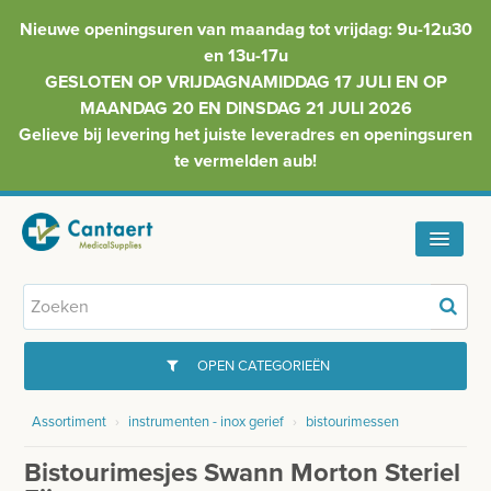
Nieuwe openingsuren van maandag tot vrijdag: 9u-12u30
en 13u-17u
GESLOTEN OP VRIJDAGNAMIDDAG 17 JULI EN OP
MAANDAG 20 EN DINSDAG 21 JULI 2026
Gelieve bij levering het juiste leveradres en openingsuren
te vermelden aub!
HOME
ASSORTIMENT
OPEN CATEGORIEËN
FAQ
Assortiment
›
instrumenten - inox gerief
›
bistourimessen
GYNAECOLOGIE
INFO
Bistourimesjes Swann Morton Steriel
INJECTIEMATERIAAL