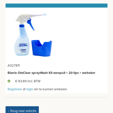
INSTRUMENTEN - INOX GERIEF
REFLEXHAMERS
SPECULA
BISTOURIMESSEN
BASISKWALITEIT INSTRUMENTEN
INSTRUMENTENDOZEN - INOX GERIEF
A027811
NAGEL INSTRUMENTEN
Bionix OtoClear sprayWash Kit oorspuit + 20 tips + oorbeker
AESCULAP INSTRUMENTEN
€ 83,89 Incl. BTW
OORSPUITEN
Registreer
of
login
om te kunnen winkelen.
MEDICON INSTRUMENTEN
CASTRATIE
‹ Terug naar selectie