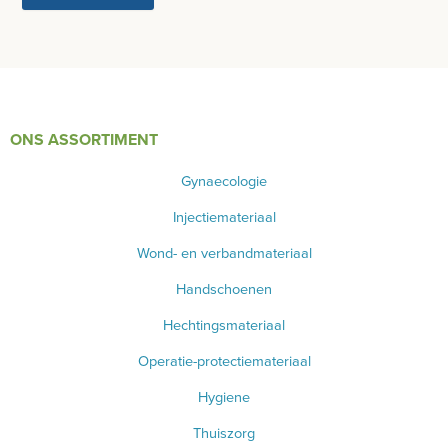
ELEVATORS
SCHEERMATERIAAL
STEMVORKEN
ONS ASSORTIMENT
BIOPSY PUNCHES - CURRETTES
Gynaecologie
GYNEACOLOGY
Injectiemateriaal
ORTHOPEDIE
Wond- en verbandmateriaal
HOEFINSTRUMENTEN
Handschoenen
Hechtingsmateriaal
OPHTALMOLOGIE
Operatie-protectiemateriaal
TWEEDEHANDS - LIQUIDATIE
Hygiene
PRODUCT NIET GEVONDEN?
Thuiszorg