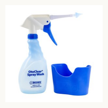
BESURGICAL - INSTRUMENTARIUM
WOND- EN VERBANDMATERIAAL
OPERATIE SETS
HANDSCHOENEN
CONTACT
HECHTINGSMATERIAAL
registreer
OPERATIE-PROTECTIEMATERIAAL
login
HYGIENE
Prijzen
THUISZORG
Prijzen worden nu inclusief BTW getoond
EHBO
WIJZIG NAAR EXCLUSIEF BTW
APPARATUUR EN DIAGNOSE
VERBRUIKSMATERIAAL
MEUBILAIR - INSTALLATIEMATERIAAL