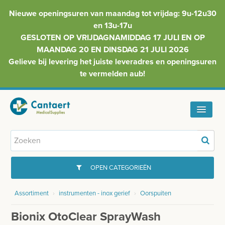
Nieuwe openingsuren van maandag tot vrijdag: 9u-12u30
en 13u-17u
GESLOTEN OP VRIJDAGNAMIDDAG 17 JULI EN OP
MAANDAG 20 EN DINSDAG 21 JULI 2026
Gelieve bij levering het juiste leveradres en openingsuren
te vermelden aub!
HOME
ASSORTIMENT
OPEN CATEGORIEËN
FAQ
Assortiment
›
instrumenten - inox gerief
›
Oorspuiten
GYNAECOLOGIE
INFO
Bionix OtoClear SprayWash
INJECTIEMATERIAAL