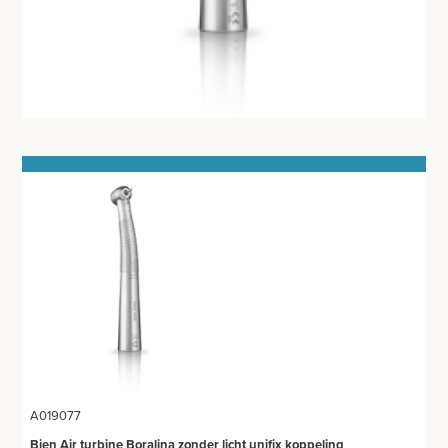
MEETAPPARATUUR
AFZUIGING
TANDUNIT - PEDICUREMOTOR
AEROSOL EN INHALATIE
IDENTIFICATIE
BLOED- EN URINEONDERZOEK
ANESTHESIE - BEWAKING
DIVERSEN
LICHTUITHARDING
VERBRUIKSMATERIAAL
A019077
MEUBILAIR - INSTALLATIEMATERIAAL
Bien Air turbine Boralina zonder licht unifix koppeling