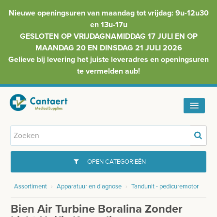
Nieuwe openingsuren van maandag tot vrijdag: 9u-12u30
en 13u-17u
GESLOTEN OP VRIJDAGNAMIDDAG 17 JULI EN OP
MAANDAG 20 EN DINSDAG 21 JULI 2026
Gelieve bij levering het juiste leveradres en openingsuren
te vermelden aub!
HOME
ASSORTIMENT
OPEN CATEGORIEËN
FAQ
Assortiment
›
Apparatuur en diagnose
›
Tandunit - pedicuremotor
GYNAECOLOGIE
INFO
Bien Air Turbine Boralina Zonder
INJECTIEMATERIAAL