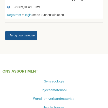
€ 669,81 Incl. BTW
INSTRUMENTEN - INOX GERIEF
Registreer
of
login
om te kunnen winkelen.
TWEEDEHANDS - LIQUIDATIE
PRODUCT NIET GEVONDEN?
‹ Terug naar selectie
ONS ASSORTIMENT
Gynaecologie
Injectiemateriaal
Wond- en verbandmateriaal
Handschoenen