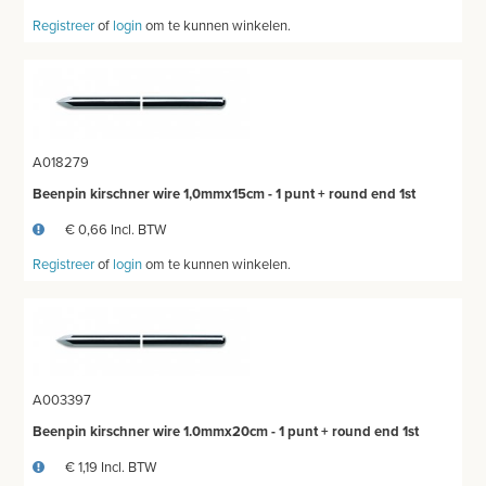
Registreer
of
login
om te kunnen winkelen.
ELEVATORS
SCHEERMATERIAAL
STEMVORKEN
A018279
BIOPSY PUNCHES - CURRETTES
Beenpin kirschner wire 1,0mmx15cm - 1 punt + round end 1st
GYNEACOLOGY
€ 0,66 Incl. BTW
Registreer
of
login
om te kunnen winkelen.
ORTHOPEDIE
HOEFINSTRUMENTEN
OPHTALMOLOGIE
A003397
TWEEDEHANDS - LIQUIDATIE
Beenpin kirschner wire 1.0mmx20cm - 1 punt + round end 1st
PRODUCT NIET GEVONDEN?
€ 1,19 Incl. BTW