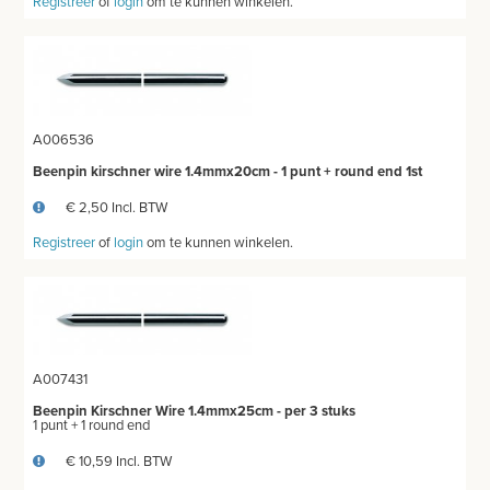
Registreer
of
login
om te kunnen winkelen.
A006536
Beenpin kirschner wire 1.4mmx20cm - 1 punt + round end 1st
€ 2,50 Incl. BTW
Registreer
of
login
om te kunnen winkelen.
A007431
Beenpin Kirschner Wire 1.4mmx25cm - per 3 stuks
1 punt + 1 round end
€ 10,59 Incl. BTW