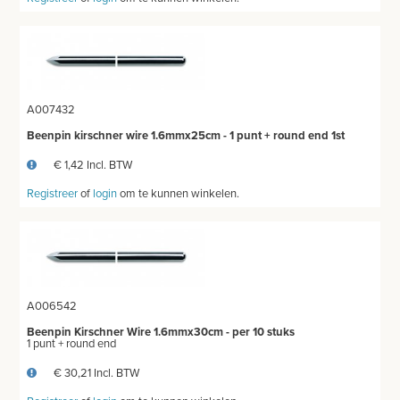
A007432
Beenpin kirschner wire 1.6mmx25cm - 1 punt + round end 1st
€ 1,42 Incl. BTW
Registreer
of
login
om te kunnen winkelen.
A006542
Beenpin Kirschner Wire 1.6mmx30cm - per 10 stuks
1 punt + round end
€ 30,21 Incl. BTW