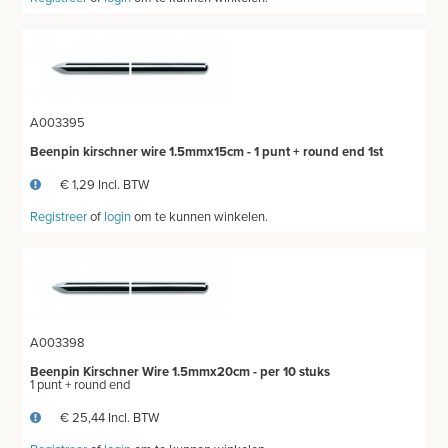
A003395
Beenpin kirschner wire 1.5mmx15cm - 1 punt + round end 1st
€ 1,29 Incl. BTW
Registreer
of
login
om te kunnen winkelen.
A003398
Beenpin Kirschner Wire 1.5mmx20cm - per 10 stuks
1 punt + round end
€ 25,44 Incl. BTW