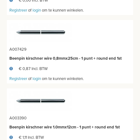
€ 0,00 Incl. BTW
INSTRUMENTEN - INOX GERIEF
Registreer
of
login
om te kunnen winkelen.
REFLEXHAMERS
SPECULA
BISTOURIMESSEN
A007429
BASISKWALITEIT INSTRUMENTEN
Beenpin kirschner wire 0,8mmx25cm - 1 punt + round end 1st
€ 0,87 Incl. BTW
INSTRUMENTENDOZEN - INOX GERIEF
Registreer
of
login
om te kunnen winkelen.
NAGEL INSTRUMENTEN
AESCULAP INSTRUMENTEN
OORSPUITEN
A003390
MEDICON INSTRUMENTEN
Beenpin kirschner wire 1.0mmx12cm - 1 punt + round end 1st
CASTRATIE
€ 1,11 Incl. BTW