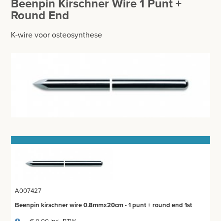
Beenpin Kirschner Wire 1 Punt +
BESURGICAL - INSTRUMENTARIUM
WOND- EN VERBANDMATERIAAL
Round End
OPERATIE SETS
HANDSCHOENEN
K-wire voor osteosynthese
CONTACT
HECHTINGSMATERIAAL
registreer
OPERATIE-PROTECTIEMATERIAAL
login
HYGIENE
Prijzen
THUISZORG
Prijzen worden nu inclusief BTW getoond
EHBO
WIJZIG NAAR EXCLUSIEF BTW
APPARATUUR EN DIAGNOSE
VERBRUIKSMATERIAAL
A007427
MEUBILAIR - INSTALLATIEMATERIAAL
Beenpin kirschner wire 0.8mmx20cm - 1 punt + round end 1st