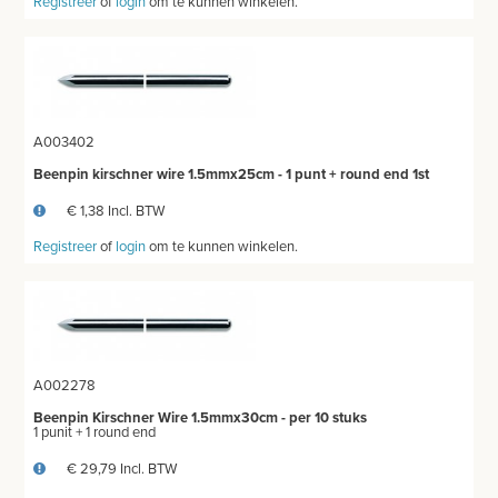
Registreer
of
login
om te kunnen winkelen.
A003402
Beenpin kirschner wire 1.5mmx25cm - 1 punt + round end 1st
€ 1,38 Incl. BTW
Registreer
of
login
om te kunnen winkelen.
A002278
Beenpin Kirschner Wire 1.5mmx30cm - per 10 stuks
1 punit + 1 round end
€ 29,79 Incl. BTW