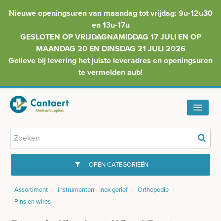
Nieuwe openingsuren van maandag tot vrijdag: 9u-12u30
en 13u-17u
GESLOTEN OP VRIJDAGNAMIDDAG 17 JULI EN OP
MAANDAG 20 EN DINSDAG 21 JULI 2026
Gelieve bij levering het juiste leveradres en openingsuren
te vermelden aub!
HOME
ASSORTIMENT
OPEN CATEGORIEËN
FAQ
Assortiment
›
instrumenten - inox gerief
›
Orthopedie
›
GYNAECOLOGIE
Pins en wires
INFO
INJECTIEMATERIAAL