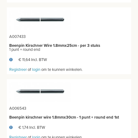
A007433
Beenpin Kirschner Wire 1.8mmx25cm - per 3 stuks
1 punt + round end
€ 11,64 Incl. BTW
Registreer
of
login
om te kunnen winkelen.
A006543
Beenpin kirschner wire 1.8mmx30cm - 1 punt + round end 1st
€ 1,74 Incl. BTW
Registreer
of
login
om te kunnen winkelen.