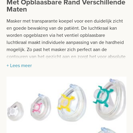
Met Opblaasbare Rand Verschillende
BESURGICAL - INSTRUMENTARIUM
WOND- EN VERBANDMATERIAAL
Maten
OPERATIE SETS
HANDSCHOENEN
Masker met transparante koepel voor een duidelijk zicht
CONTACT
en goede bewaking van de patiënt. De luchtkraal kan
HECHTINGSMATERIAAL
worden opgeblazen via het ventiel opblaasbare
registreer
luchtkraal maakt individuele aanpassing van de hardheid
OPERATIE-PROTECTIEMATERIAAL
mogelijk. Zo past het masker zich perfect aan de
login
contouren van het gezicht aan en zorgt het voor absolute
HYGIENE
dichtheid. Het masker is geschikt als aanvulling op de
+ Lees meer
Prijzen
beademingszak of beademhalinsballon, voor
THUISZORG
inhalatietherapieën of in de anesthesie. Inclusief
Prijzen worden nu inclusief BTW getoond
EHBO
haakring voor bevestiging met een hoofdband.
WIJZIG NAAR EXCLUSIEF BTW
Eigenschappen:
EHBO MATERIAAL
beademingsmasker met PVC-kussenvormige ring
BEADEMING EN INTUBATIE
Transparant masker voor duidelijk zicht op de patiënt
Opblaasbaar kussen voor individuele
LARYNGOSCOOP
hardheidsaanpassing en optimale pasvorm