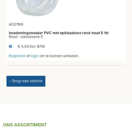
A021199
beademingsmasker PVC met opblaasbare rand maat 5 1st
Rood - volwassene 5
€ 5,93 Incl. BTW
Registreer
of
login
om te kunnen winkelen.
‹ Terug naar selectie
ONS ASSORTIMENT