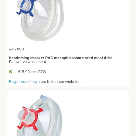
A021198
beademingsmasker PVC met opblaasbare rand maat 4 1st
Blauw - volwassene 4
€ 5,93 Incl. BTW
Registreer
of
login
om te kunnen winkelen.