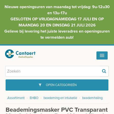
Nieuwe openingsuren van maandag tot vrijdag: 9u-12u30
en 13u-17u
GESLOTEN OP VRIJDAGNAMIDDAG 17 JULI EN OP
MAANDAG 20 EN DINSDAG 21 JULI 2026
Gelieve bij levering het juiste leveradres en openingsuren
te vermelden aub!
HOME
ASSORTIMENT
OPEN CATEGORIEËN
FAQ
Assortiment
›
EHBO
›
beademing en intubatie
›
beademhaling
GYNAECOLOGIE
INFO
Beademingsmasker PVC Transparant
INJECTIEMATERIAAL