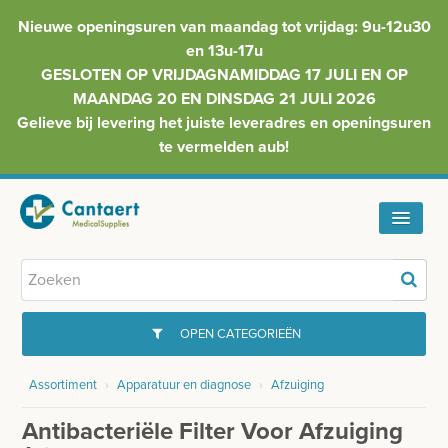
Nieuwe openingsuren van maandag tot vrijdag: 9u-12u30
en 13u-17u
GESLOTEN OP VRIJDAGNAMIDDAG 17 JULI EN OP
MAANDAG 20 EN DINSDAG 21 JULI 2026
Gelieve bij levering het juiste leveradres en openingsuren
te vermelden aub!
HOME
ASSORTIMENT
OPEN CATEGORIEËN
FAQ
Assortiment
›
Apparatuur en diagnose
›
Afzuiging
GYNAECOLOGIE
INFO
Antibacteriële Filter Voor Afzuiging
INJECTIEMATERIAAL