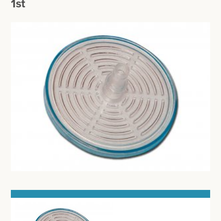
1st
BESURGICAL - INSTRUMENTARIUM
WOND- EN VERBANDMATERIAAL
OPERATIE SETS
HANDSCHOENEN
CONTACT
HECHTINGSMATERIAAL
registreer
OPERATIE-PROTECTIEMATERIAAL
login
HYGIENE
Prijzen
THUISZORG
Prijzen worden nu inclusief BTW getoond
EHBO
WIJZIG NAAR EXCLUSIEF BTW
APPARATUUR EN DIAGNOSE
RONTGEN
SCHEERAPPARATEN + TOEBEHOREN