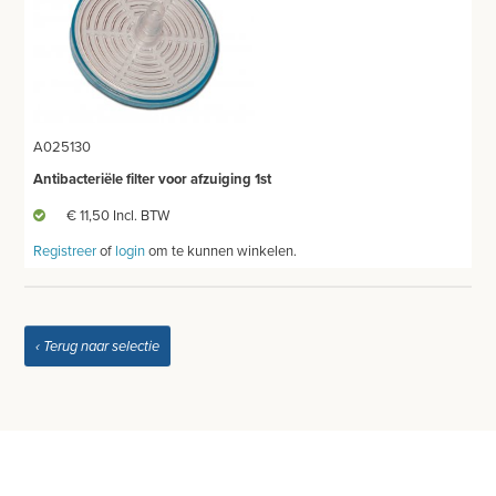
MEETAPPARATUUR
AFZUIGING
TANDUNIT - PEDICUREMOTOR
A025130
AEROSOL EN INHALATIE
Antibacteriële filter voor afzuiging 1st
IDENTIFICATIE
€ 11,50 Incl. BTW
BLOED- EN URINEONDERZOEK
Registreer
of
login
om te kunnen winkelen.
ANESTHESIE - BEWAKING
DIVERSEN
‹ Terug naar selectie
LICHTUITHARDING
VERBRUIKSMATERIAAL
MEUBILAIR - INSTALLATIEMATERIAAL