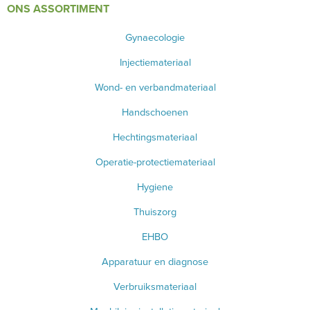
ONS ASSORTIMENT
INSTRUMENTEN - INOX GERIEF
Gynaecologie
TWEEDEHANDS - LIQUIDATIE
Injectiemateriaal
Wond- en verbandmateriaal
PRODUCT NIET GEVONDEN?
Handschoenen
Hechtingsmateriaal
Operatie-protectiemateriaal
Hygiene
Thuiszorg
EHBO
Apparatuur en diagnose
Verbruiksmateriaal