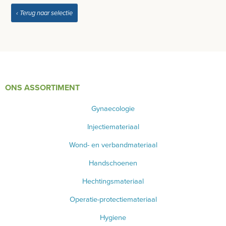
INSTRUMENTEN - INOX GERIEF
‹ Terug naar selectie
REFLEXHAMERS
SPECULA
BISTOURIMESSEN
ONS ASSORTIMENT
BASISKWALITEIT INSTRUMENTEN
Gynaecologie
INSTRUMENTENDOZEN - INOX GERIEF
Injectiemateriaal
NAGEL INSTRUMENTEN
Wond- en verbandmateriaal
AESCULAP INSTRUMENTEN
Handschoenen
VANALLES
Hechtingsmateriaal
Operatie-protectiemateriaal
PINCETTEN
Hygiene
WONDSPREIDERS