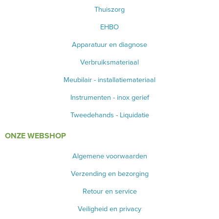
Thuiszorg
SCHAREN
EHBO
KLEMMEN
Apparatuur en diagnose
Verbruiksmateriaal
NAALDVOERDERS
Meubilair - installatiemateriaal
BISTOURI
Instrumenten - inox gerief
NAALVOERDERS
Tweedehands - Liquidatie
OORSPUITEN
ONZE WEBSHOP
MEDICON INSTRUMENTEN
Algemene voorwaarden
CASTRATIE
Verzending en bezorging
ELEVATORS
Retour en service
Veiligheid en privacy
SCHEERMATERIAAL