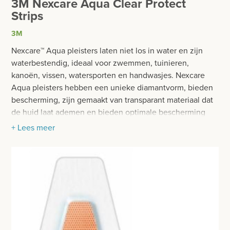
3M Nexcare Aqua Clear Protect
BESURGICAL - INSTRUMENTARIUM
WOND- EN VERBANDMATERIAAL
Strips
OPERATIE SETS
3M
WINDELS EN STEUNVERBANDEN
CONTACT
Nexcare™ Aqua pleisters laten niet los in water en zijn
COMPRESSEN
waterbestendig, ideaal voor zwemmen, tuinieren,
registreer
kanoën, vissen, watersporten en handwasjes. Nexcare
GAAS- EN FIXATIEVERBANDEN
login
Aqua pleisters hebben een unieke diamantvorm, bieden
bescherming, zijn gemaakt van transparant materiaal dat
PLEISTERS
de huid laat ademen en bieden optimale bescherming
Prijzen
tegen water, vuil en bacteriën die infecties kunnen
WONDPLEISTERS
+ Lees meer
Prijzen worden nu inclusief BTW getoond
veroorzaken. Nexcare Aqua pleisters zijn onmisbaar in
iedere EHBO-doos en zijn ideaal om oppervlakkige
TAPE
WIJZIG NAAR EXCLUSIEF BTW
verwondingen zoals snij- en schaafwonden te
HECHTPLEISTERS
behandelen.
Waterdichte filmpleisters
FIXATIEPLEISTERS
beweegt mee met elke beweging
MEDISCHE VERZORGINGSSETS
plakt ook op de natte of bezwete huid