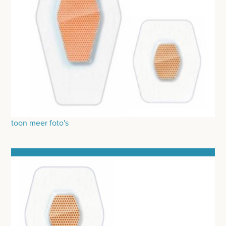
GIPSMATERIAAL
BRACES
BANDAGES VOOR DIEREN
WATTEN-DEPPERS
ORTHOPEDISCHE BRACES
WONDVERZORGING
toon meer foto's
BLOEDSTELPENDE SPRAY
HANDSCHOENEN
HECHTINGSMATERIAAL
OPERATIE-PROTECTIEMATERIAAL
HYGIENE