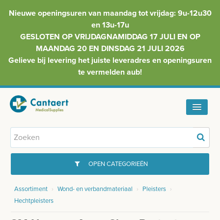
Nieuwe openingsuren van maandag tot vrijdag: 9u-12u30
en 13u-17u
GESLOTEN OP VRIJDAGNAMIDDAG 17 JULI EN OP
MAANDAG 20 EN DINSDAG 21 JULI 2026
Gelieve bij levering het juiste leveradres en openingsuren
te vermelden aub!
HOME
ASSORTIMENT
OPEN CATEGORIEËN
FAQ
Assortiment
›
Wond- en verbandmateriaal
›
Pleisters
›
GYNAECOLOGIE
Hechtpleisters
INFO
INJECTIEMATERIAAL