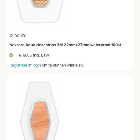
THUISZORG
EHBO
12100HD1
APPARATUUR EN DIAGNOSE
Nexcare Aqua clear strips 3M 22mmx27mm waterproof 100st
VERBRUIKSMATERIAAL
€ 18,85 Incl. BTW
Registreer
of
login
om te kunnen winkelen.
MEUBILAIR - INSTALLATIEMATERIAAL
INSTRUMENTEN - INOX GERIEF
TWEEDEHANDS - LIQUIDATIE
PRODUCT NIET GEVONDEN?